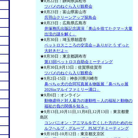
★8月22日：静岡県浜松市
ツバメのねぐら入り観察会
★8月23日：富山県富山市
呉羽山クリーンアップ探鳥会
★8月23日：広島県広島市
井塚務氏出版記念講演「奥山を捨てたクマ～大量
出没の謎を解く」
★8月30日：埼玉県朝霞市
ペットロスこころの交流会～ありがとう ずっと
大好きだよ～
★8月30日：東京都調布市
第13回ペットロス自助会ミーティング
★8月30日,9月13日：佐賀県佐賀市
ツバメのねぐら入り観察会
★9月2日-15日：神奈川県川崎市
鼻ぺちゃ犬の合同写真展＆物販展「鼻ぺちゃ展
2026inマルイファミリー溝口」
★9月6日：オンライン
動物虐待と対人暴力の連動性～人の福祉と動物の
福祉の負の関係を知る～
★9月13日,10月11日,11月8日,12月13日：東京都豊
島区
コンパニオン・アニマルを亡くした方のためのセ
ルフヘルプ・グループ、PLMプチミーティング
★9月16日-10月12日：東京都文京区