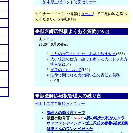
熊本県主催ペット防災セミナー
セミナー・イベント情報は
メール
にて広報内容を送っ
てください。(掲載無料)
◆獣医師広報板よくある質問(FAQ)
★
メニュー
2026年6月のBest
トリの保定のしかた お薬の飲ませ方
(288)
犬の保定の仕方－誰でも出来る犬のおさえ方
実例集
(254)
イヌの足について
(132)
法律で問われる犬の飼い主の責任と義務
(129)
◆獣医師広報板管理人の独り言
利用上の注意事項＆メニュー
管理人の独り言トップ
最新の独り言：
New!
14歳の雌犬の乳がんクラ
ウドファンディング
・
坂上忍氏の動物保護活動
は奥さんのワンオペだった