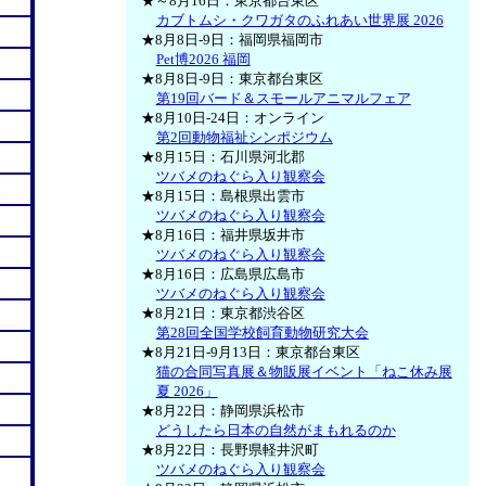
★～8月16日：東京都台東区
カブトムシ・クワガタのふれあい世界展 2026
★8月8日-9日：福岡県福岡市
Pet博2026 福岡
★8月8日-9日：東京都台東区
第19回バード＆スモールアニマルフェア
★8月10日-24日：オンライン
第2回動物福祉シンポジウム
★8月15日：石川県河北郡
ツバメのねぐら入り観察会
★8月15日：島根県出雲市
ツバメのねぐら入り観察会
★8月16日：福井県坂井市
ツバメのねぐら入り観察会
★8月16日：広島県広島市
ツバメのねぐら入り観察会
★8月21日：東京都渋谷区
第28回全国学校飼育動物研究大会
★8月21日-9月13日：東京都台東区
猫の合同写真展＆物販展イベント「ねこ休み展
夏 2026」
★8月22日：静岡県浜松市
どうしたら日本の自然がまもれるのか
★8月22日：長野県軽井沢町
ツバメのねぐら入り観察会