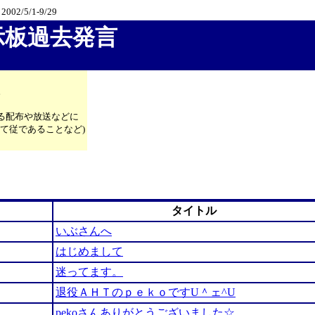
＞
2002/5/1-9/29
示板過去発言
。
る配布や放送などに
て従であることなど)
タイトル
いぶさんへ
はじめまして
迷ってます。
退役ＡＨＴのｐｅｋｏですU＾ェ^U
pekoさんありがとうございました☆