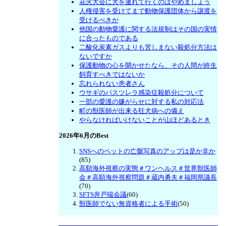
花火大会に犬を連れて行くのはやめましょう
人権侵害を受けてまで動物保護団体から譲渡を
受けるべきか
他国の動物愛護に関する法規制はその国の実情
に合ったものである
二酸化炭素ガスよりも苦しまない殺処分方法は
ないですか
保護動物の心を開かせたなら、その人間が終生
飼育すべきではないか
忘れられない患者さん
ウサギのパスツレラ感染症殺処分について
一部の愛護の嫌がらせに対する私の対応法
町の獣医師が出来る狂犬病への備え
やらなければいけないことが山ほどあるとき
2026年6月のBest
SNSへのペットの亡骸写真のアップは是か非か
(85)
高額海外視察の実態＃ワンヘルス＃世界獣医師
会＃高額海外視察問題＃蔵内勇夫＃福岡県議長
(70)
SFTS井戸端会議
(60)
獣医師でない無資格者による手術
(50)