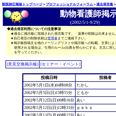
獣医師広報板トップページ
＞
プロフェッショナルフォーラム
＞
過去発言集
動物看護師掲
(2002/5/1-9/29)
◆過去発言利用についての注意事項
★過去に掲示板に投稿された発言集です。 返事や削除は出来ません
★自己発言の削除依頼は
管理者
までご連絡下さい。
★掲示板投稿文を他のメーリングリストや掲示板への転載、文章によ
使用される場合は、引用のルール(出典を明らかにする。主文に対し
を守ってください。
[意見交換掲示板]
[セミナー・イベント]
投稿日時
投稿者
2002年5月1日(水)04時08分
たかし
2002年5月5日(日)15時55分
ともか
2002年5月12日(日)00時16分
あい
2002年5月12日(日)12時33分
ｐｅｋｏ
2002年5月13日(月)00時27分
あい