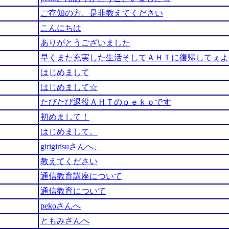
ご存知の方、是非教えてください
こんにちは
ありがとうございました
早くまた充実した生活そしてＡＨＴに復帰してぇよぉ
はじめまして
はじめまして☆
たびたび退役ＡＨＴのｐｅｋｏです
初めまして！
はじめまして。
girigirisuさんへ、
教えてください
通信教育講座について
通信教育について
pekoさんへ
ともみさんへ