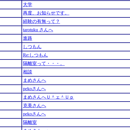
大学
再度、お知らせです。
経験の有無って？
tarotuku さんへ
進路
しつもん
Re:しつもん
隔離室って・・・。
相談
まめさんへ
pekoさんへ
まめさんへＵ＾ェ＾Ｕｐ
克美さんへ
pekoさんへ
隔離室