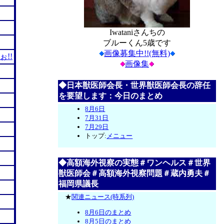
Iwataniさんちの
ブルーくん5歳です
画像募集中!!(無料)
!!
画像集
◆日本獣医師会長・世界獣医師会長の辞任
を要望します：今日のまとめ
8月6日
7月31日
7月29日
トップ:
メニュー
◆高額海外視察の実態＃ワンヘルス＃世界
獣医師会＃高額海外視察問題＃蔵内勇夫＃
福岡県議長
★
関連ニュース(時系列)
8月6日のまとめ
8月5日のまとめ