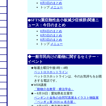
8月3日のまとめ
トップ:
メニュー
◆SFTS(重症熱性血小板減少症候群)関連ニ
ュース：今日のまとめ
8月6日のまとめ
8月5日のまとめ
8月3日のまとめ
トップ:
メニュー
◆一般市民向けの動物に関するセミナー・
イベント
★毎週土曜日午後1時～4時
ペットロスホットライン
ペットロスホットラインは、今のお気持ちをお聴
きする電話です。
★WEB講座
「動物介在教育・療法学会」
★～8月16日：愛知県名古屋市
ペンギンと金魚の合同写真展＆イラスト物販展
「ペンぎょ展 2026 in 名古屋」