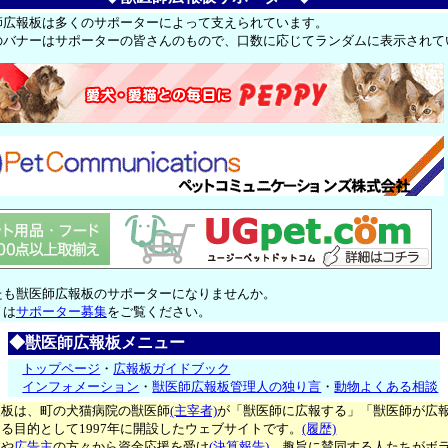
師広報板は多くのサポーターによって支えられています。
のバナーはサポーターの皆さんのもので、口数に応じてランダムに表示されて
たも獣医師広報板のサポーターになりませんか。
くは
サポーター募集
をご覧ください。
◆獣医師広報板メニュー
トップページ
・
広報板ガイドブック
インフォメーション
・
獣医師広報板管理人の独り言
・
動物よくある相談
報板は、町の犬猫病院の獣医師
(主宰者)
が「獣医師に広報する」「獣医師が広
る目的として1997年に開設したウェブサイトです。
(履歴)
ー
や
広告主
の方々から資金応援を受け
(決算報告)
、趣旨に賛同する人たちがボ