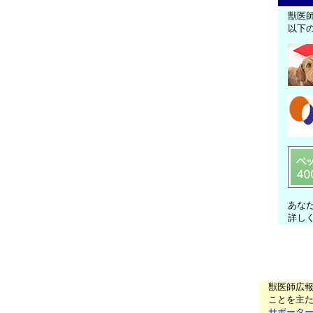
獣医
以下
あな
詳し
獣医師広
ことを主た
サポータ