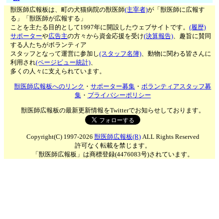
獣医師広報板は、町の犬猫病院の獣医師
(主宰者)
が「獣医師に広報す
る」「獣医師が広報する」
ことを主たる目的として1997年に開設したウェブサイトです。
(履歴)
サポーター
や
広告主
の方々から資金応援を受け
(決算報告)
、趣旨に賛同
する人たちがボランティア
スタッフとなって運営に参加し
(スタッフ名簿)
、動物に関わる皆さんに
利用され
(ページビュー統計)
、
多くの人々に支えられています。
獣医師広報板へのリンク
・
サポーター募集
・
ボランティアスタッフ募
集
・
プライバシーポリシー
獣医師広報板の最新更新情報をTwitterでお知らせしております。
Copyright(C) 1997-2026
獣医師広報板(R)
ALL Rights Reserved
許可なく転載を禁じます。
「獣医師広報板」は商標登録(4476083号)されています。