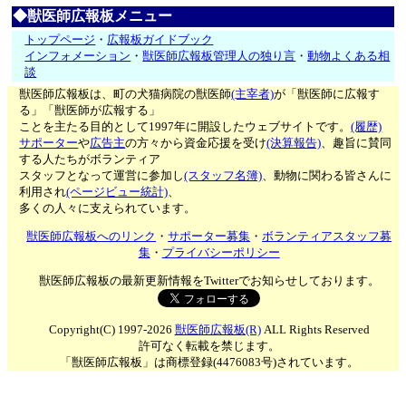
◆獣医師広報板メニュー
トップページ
・
広報板ガイドブック
インフォメーション
・
獣医師広報板管理人の独り言
・
動物よくある相
談
獣医師広報板は、町の犬猫病院の獣医師
(主宰者)
が「獣医師に広報す
る」「獣医師が広報する」
ことを主たる目的として1997年に開設したウェブサイトです。
(履歴)
サポーター
や
広告主
の方々から資金応援を受け
(決算報告)
、趣旨に賛同
する人たちがボランティア
スタッフとなって運営に参加し
(スタッフ名簿)
、動物に関わる皆さんに
利用され
(ページビュー統計)
、
多くの人々に支えられています。
獣医師広報板へのリンク
・
サポーター募集
・
ボランティアスタッフ募
集
・
プライバシーポリシー
獣医師広報板の最新更新情報をTwitterでお知らせしております。
Copyright(C) 1997-2026
獣医師広報板(R)
ALL Rights Reserved
許可なく転載を禁じます。
「獣医師広報板」は商標登録(4476083号)されています。