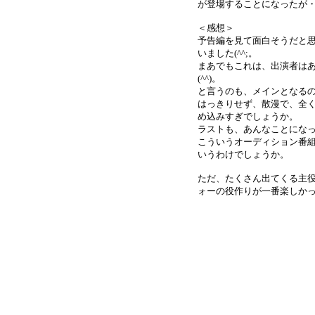
が登場することになったが
＜感想＞
予告編を見て面白そうだと思
いました(^^;。
まあでもこれは、出演者は
(^^)。
と言うのも、メインとなる
はっきりせず、散漫で、全く
め込みすぎでしょうか。
ラストも、あんなことになっ
こういうオーディション番
いうわけでしょうか。
ただ、たくさん出てくる主
ォーの役作りが一番楽しかったです(