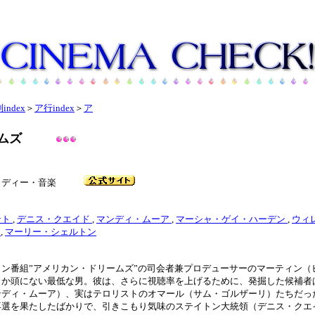
index
＞
ア行index
＞
ア
ムズ
コメディー・音楽
ント
,
デニス・クエイド
,
マンディ・ムーア
,
マーシャ・ゲイ・ハーデン
,
ウィ
ン
,
マーリー・シェルトン
ン番組”アメリカン・ドリームズ”の司会者兼プロデューサーのマーティン（
しか頭にない最低な男。彼は、さらに視聴率を上げるために、発掘した候補者
ンディ・ムーア）、実はテロリストのオマール（サム・ゴルザーリ）たちだっ
再選を果たしたばかりで、引きこもり気味のステイトン大統領（デニス・クエ