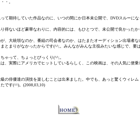
・・・。
って期待していた作品なのに、いつの間にか日本未公開で、DVDスルーにな
あり得ないほど豪華なわりに、内容的には、もひとつで、未公開で良かったか
のが、大統領なのか、番組の司会者なのか、はたまたオーディション出場者な
まとまりがなかったからです(^^;。みんながみんな主役みたいな感じで、要
ちゃって、ちょっとびっくり(^^;。
組は、実際にアメリカでヒットしているらしく、この映画は、その人気に便乗
役級の俳優達の演技を楽しむことは出来ました。中でも、あっと驚くウィレム
^^)。(2008,03,10)