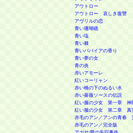
アウトロー
アウトロー 哀しき復讐
アヴリルの恋
青い珊瑚礁
青い塩
青い棘
青いパパイアの香り
青い夢の女
青の炎
赤いアモーレ
紅いコーリャン
赤い橋の下のぬるい水
赤い薔薇ソースの伝説
紅い服の少女 第一章 神
紅い服の少女 第二章 真
赤毛のアン／アンの青春 
赤毛のアン／完全版
アガサ/愛の失踪事件