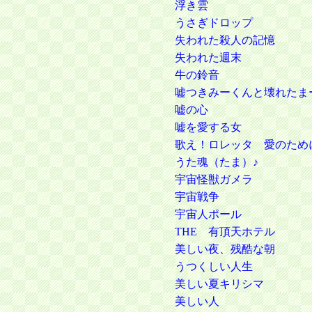
浮き雲
うさぎドロップ
失われた殺人の記憶
失われた週末
牛の鈴音
嘘つきみーくんと壊れたま
嘘の心
嘘を愛する女
歌え！ロレッタ 愛のため
うた魂（たま）♪
宇宙怪獣ガメラ
宇宙戦争
宇宙人ポール
THE 有頂天ホテル
美しい夜、残酷な朝
うつくしい人生
美しい夏キリシマ
美しい人