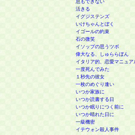
息もできない
活きる
イグジステンズ
いけちゃんとぼく
イゴールの約束
石の微笑
イソップの思うツボ
偉大なる、しゅららぼん
イタリア的、恋愛マニュア
一度死んでみた
１秒先の彼女
一枚のめぐり逢い
いつか家族に
いつか読書する日
いつか眠りにつく前に
いつか晴れた日に
一級機密
イテウォン殺人事件