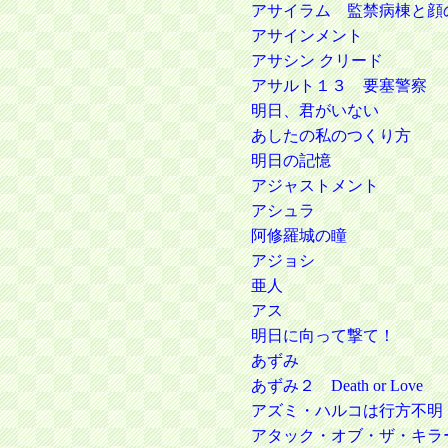
アサイラム 監禁病棟と顔
アサインメント
アサシン クリード
アサルト１３ 要塞警察
明日、君がいない
あしたの私のつくり方
明日の記憶
アジャストメント
アシュラ
阿修羅城の瞳
アジョシ
亜人
アス
明日に向って撃て！
あずみ
あずみ２ Death or Love
アズミ・ハルコは行方不明
アタック・オブ・ザ・キラ