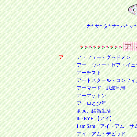
カ*
サ*
タ*
ナ*
ハ*
マ*
ア
ア・フュー・グッドメン
アー・ウィー・ゼア・イェット？ A
アーチスト
アートスクール・コンフィ
アーマード 武装地帯
アーマゲドン
アーロと少年
あぁ、結婚生活
the EYE 【アイ】
I am Sam アイ・アム・サ
アイ・アム・デビッド