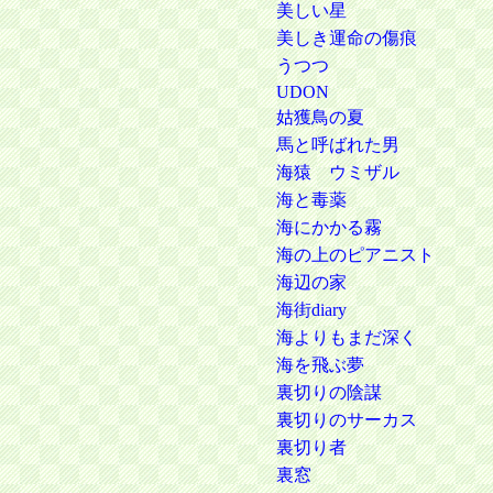
美しい星
美しき運命の傷痕
うつつ
UDON
姑獲鳥の夏
馬と呼ばれた男
海猿 ウミザル
海と毒薬
海にかかる霧
海の上のピアニスト
海辺の家
海街diary
海よりもまだ深く
海を飛ぶ夢
裏切りの陰謀
裏切りのサーカス
裏切り者
裏窓