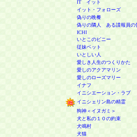
IT イット
イット・フォローズ
偽りの晩餐
偽りの隣人 ある諜報員の
ICHI
いとこのビニー
従妹ベット
いとしい人
愛しき人生のつくりかた
愛しのアクアマリン
愛しのローズマリー
イナフ
イニシエーション・ラブ
イニシェリン島の精霊
狗神＜イヌガミ＞
犬と私の１０の約束
犬鳴村
犬猫