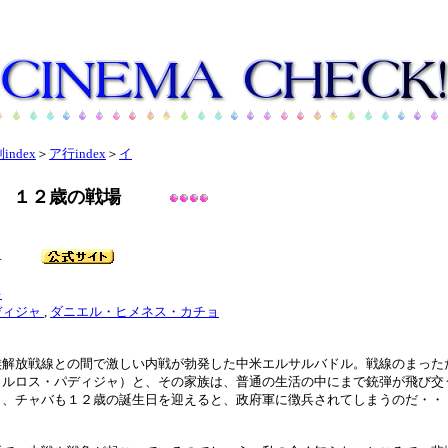
index
＞
ア行index
＞
イ
 １２歳の戦場
 戦争
キ
ディジャ
,
ダニエル・ヒメネス・カチョ
族解放戦線との間で激しい内戦が勃発した中米エルサルバドル。戦線のまった
カルロス・パディジャ）と、その家族は、普通の生活の中にまで銃弾が飛び交
も、チャバも１２歳の誕生日を迎えると、政府軍に徴兵されてしまうのだ・・