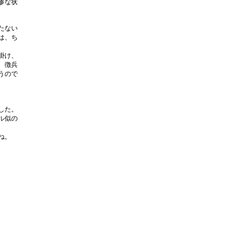
惨な状
たない
は、ち
掛け、
、徴兵
うので
した。
ル似の
ね。