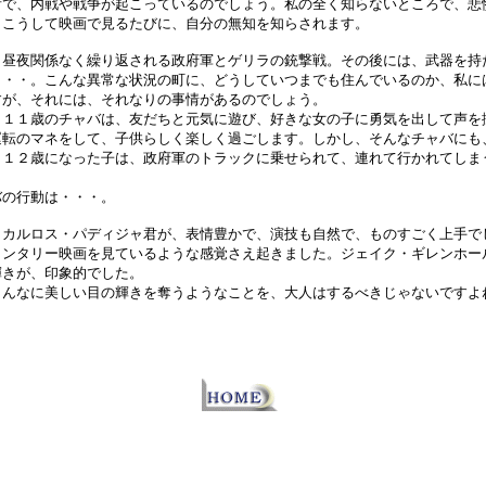
所で、内戦や戦争が起こっているのでしょう。私の全く知らないところで、悲
、こうして映画で見るたびに、自分の無知を知らされます。
、昼夜関係なく繰り返される政府軍とゲリラの銃撃戦。その後には、武器を持
・・・。こんな異常な状況の町に、どうしていつまでも住んでいるのか、私に
すが、それには、それなりの事情があるのでしょう。
、１１歳のチャバは、友だちと元気に遊び、好きな女の子に勇気を出して声を
運転のマネをして、子供らしく楽しく過ごします。しかし、そんなチャバにも
も１２歳になった子は、政府軍のトラックに乗せられて、連れて行かれてしま
バの行動は・・・。
、カルロス・パディジャ君が、表情豊かで、演技も自然で、ものすごく上手で
メンタリー映画を見ているような感覚さえ起きました。ジェイク・ギレンホー
輝きが、印象的でした。
こんなに美しい目の輝きを奪うようなことを、大人はするべきじゃないですよ