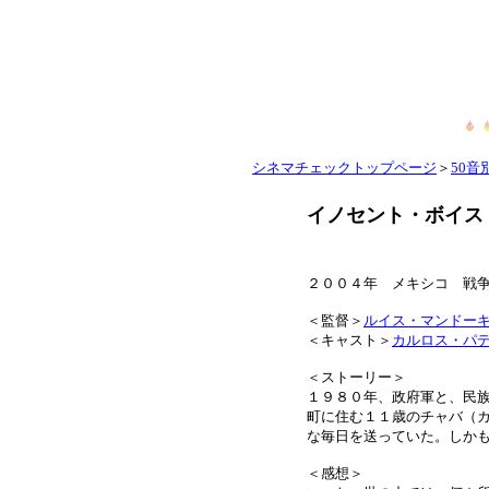
シネマチェックトップページ
＞
50音別
イノセント・ボイス
２００４年 メキシコ
＜監督＞
ルイス・マンドー
＜キャスト＞
カルロス・パ
＜ストーリー＞
１９８０年、政府軍と、民
町に住む１１歳のチャバ（
な毎日を送っていた。しか
＜感想＞