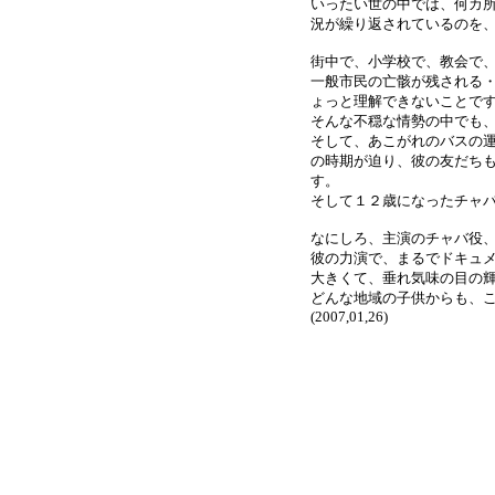
いったい世の中では、何カ
況が繰り返されているのを
街中で、小学校で、教会で
一般市民の亡骸が残される
ょっと理解できないことで
そんな不穏な情勢の中でも
そして、あこがれのバスの
の時期が迫り、彼の友だち
す。
そして１２歳になったチャ
なにしろ、主演のチャバ役
彼の力演で、まるでドキュ
大きくて、垂れ気味の目の
どんな地域の子供からも、
(2007,01,26)