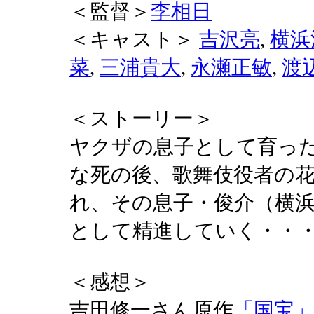
＜監督＞
李相日
＜キャスト＞
吉沢亮
,
横浜
菜
,
三浦貴大
,
永瀬正敏
,
渡
＜ストーリー＞
ヤクザの息子として育っ
な死の後、歌舞伎役者の
れ、その息子・俊介（横
として精進していく・・
＜感想＞
吉田修一さん原作
「国宝