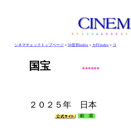
シネマチェックトップページ
＞
50音別index
＞
カ行index
＞
コ
国宝
２０２５年 日本