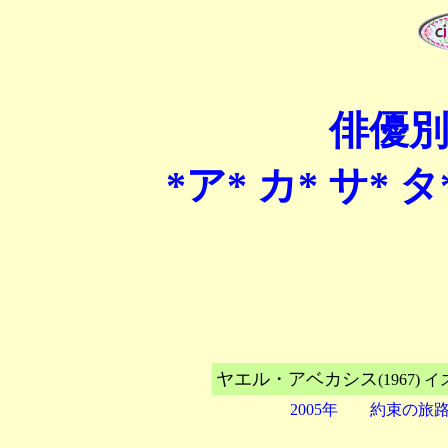
俳優
*ア*
カ*
サ*
タ
ヤエル・アベカシス
(196
2005年 約束の旅