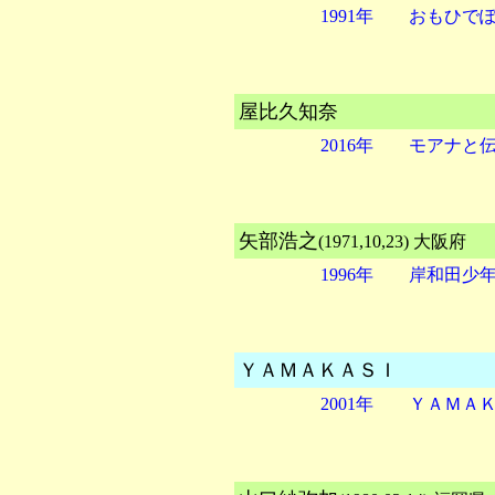
1991年 おもひで
屋比久知奈
2016年 モアナと
矢部浩之
(1971,10,23) 
1996年 岸和田
ＹＡＭＡＫＡＳＩ
2001年 ＹＡＭＡ