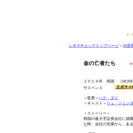
シネマチェックトップページ
＞
50音別
金の亡者たち
２０１９年 韓国 （MONE
サスペンス
＜監督＞
パク・ヌリ
＜キャスト＞
リュ・ジュン
＜ストーリー＞
韓国の最大手証券会社に就
な時、会社の先輩から、あ