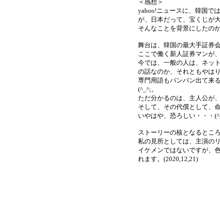
＜感想＞
yahoo!ニュースに、韓
が、日本だって、宝くじが
そんなことを背景にしたの
舞台は、韓国の最大手証券
ここで働く新人証券マンが
今では、一般の人は、ネッ
の話なのか、それともやは
専門用語もバンバン出て来
(^_^;。
ただ分かるのは、主人公が
そして、その代償として、
いやはや、恐ろしい・・・(^_
ストーリーの核となるとこ
私の見所としては、主演の
イケメンではないですが、
れます。(2020,12,21)