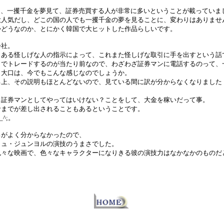
国では、一攫千金を夢見て、証券売買する人が非常に多いということが載っていま
大人気だし、どこの国の人でも一攫千金の夢を見ることに、変わりはありませ
かどうなのか、とにかく韓国で大ヒットした作品らしいです。
会社。
、ある怪しげな人の指示によって、これまた怪しげな取引に手を出すという話
トでトレードするのが当たり前なので、わざわざ証券マンに電話するのって、
り大口は、今でもこんな感じなのでしょうか。
る上、その説明もほとんどないので、見ている間に訳が分からなくなりました
、証券マンとしてやってはいけない？ことをして、大金を稼いだって事。
命までが差し出されることもあるということです。
^;。
ろがよく分からなかったので、
リュ・ジュンヨルの演技のうまさでした。
色々な映画で、色々なキャラクターになりきる彼の演技力はなかなかのものだ