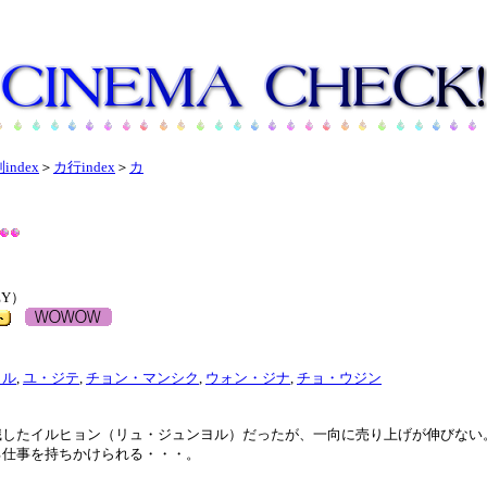
index
＞
カ行index
＞
カ
Y）
ヨル
,
ユ・ジテ
,
チョン・マンシク
,
ウォン・ジナ
,
チョ・ウジン
職したイルヒョン（リュ・ジュンヨル）だったが、一向に売り上げが伸びない
る仕事を持ちかけられる・・・。