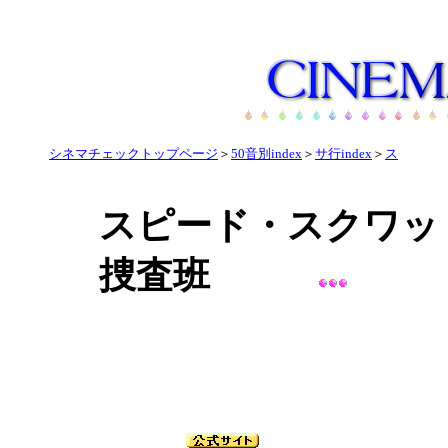
シネマチェックトップページ
＞
50音別index
＞
サ行index
＞
ス
スピード・スクワッ
捜査班