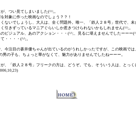
が、つい見てしまいました(^^;。
層を対象に作った映画なのでしょう？？！
白くないでしょうし、大人は、全く問題外。唯一、「鉄人２８号」世代で、未
く引きずっているマニアぐらいしか惹きつけられないかもしれません(^^;。
ビジュアル、あのアクション・・・(^^;、見るに堪えませんでしたーーー(^^
・・・・(^^;。
で、今注目の蒼井優ちゃんが出ているのがうれしかったですが、この映画では
主役の男の子も、ちょっと華がなくて、魅力がありませんでしたねーーー。
すが、「鉄人２８号」フリークの方は、どうぞ。でも、そういう人は、とっく
,10,23)