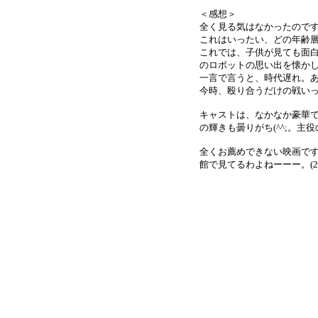
＜感想＞
全く見る気はなかったのです
これはいったい、どの年齢
これでは、子供が見ても面
のロボットの思い出を懐かし
一言で言うと、時代遅れ。あの
今時、殴り合うだけの戦いって
キャストは、なかなか豪華
の輝きも曇りがち(^^;。
全くお薦めできない映画で
館で見てるわよねーーー。(2006