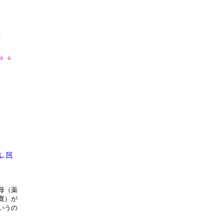
聡
,
阿
母（薬
寛）が
いうの