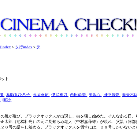
index
＞
タ行index
＞
テ
ボット
優
,
薬師丸ひろ子
,
高岡蒼佑
,
伊武雅刀
,
西田尚美
,
矢沢心
,
田中麗奈
,
妻夫木
川照之
トの腕が飛び、ブラックオックスが出現し、街を壊し始めた。そんなある日、
の正太郎（池松壮亮）の元に見知らぬ老人（中村嘉葎雄）が現れ、父親（阿部
人２８号の話をし始める。ブラックオックスを倒すには、２８号しかいないと