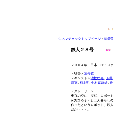
シネマチェックトップページ
＞
50音別
鉄人２８号
２００４年 日本 SF・ロ
＜監督＞
冨樫森
＜キャスト＞
池松壮亮
,
蒼井
部寛
,
柄本明
,
中村嘉葎雄
,
香
＜ストーリー＞
東京の空に、突然、ロボッ
師丸ひろ子）と二人暮らし
作ったというロボット、鉄
だが・・・。