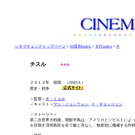
シネマチェックトップページ
＞
50音別index
＞
タ行index
＞
チ
チスル
２０１３年 韓国 （JISEUL）
歴史・戦争
＜監督＞
オ・ミョル
＜キャスト＞
ヤン・ジョンウォン
,
イ・ギョンジュン
＜ストーリー＞
第二次世界大戦後、朝鮮半島は、アメリカとソビエトによ
を目指す済州島民を全て敵と見なし、無差別に殲滅する作