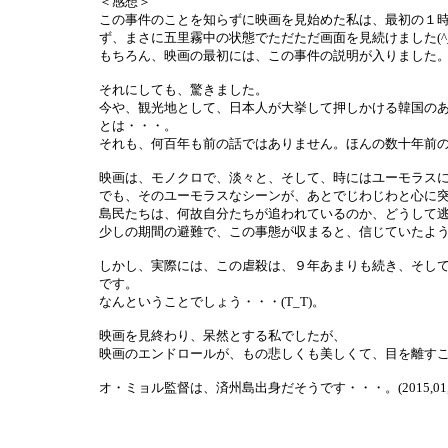
＜感想＞
この事件のことを知らずに映画を見始めた私は、最初の１
ず、まさに五里霧中の状態でただただ画面を見続けました(^_
もちろん、映画の最初には、この事件の説明が入りました
それにしても、驚きました。
今や、観光地として、日本人が大挙して押しかける韓国の
とは・・・。
それも、何百年も前の話ではありません。ほんの数十年前
映画は、モノクロで、淡々と、そして、時にはユーモラス
でも、そのユーモラスなシーンが、あとでじわじわと心に
島民たちは、何故自分たちが追われているのか、どうして
少しの期間の避難で、この事態が収まると、信じていたよ
しかし、実際には、この虐殺は、９年あまりも続き、そし
です。
なんということでしょう・・・(T_T)。
映画を見終わり、呆然とする私でしたが、
映画のエンドロールが、もの悲しくも美しくて、目を離す
オ・ミョル監督は、済州島出身だそうです・・・。(2015,01,2