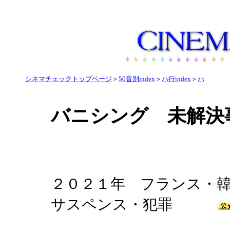
シネマチェックトップページ
＞
50音別index
＞
ハ行index
＞
ハ
バニシング 未解決
２０２１年 フランス・韓国
サスペンス・犯罪