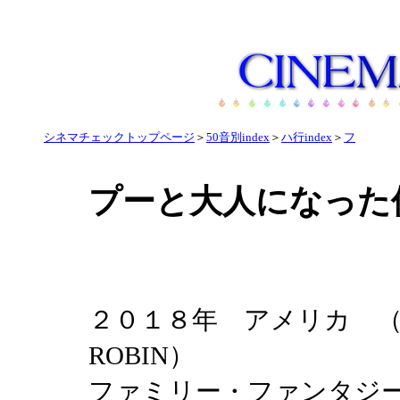
シネマチェックトップページ
＞
50音別index
＞
ハ行index
＞
フ
プーと大人になった
２０１８年 アメリカ （CH
ROBIN）
ファミリー・ファン