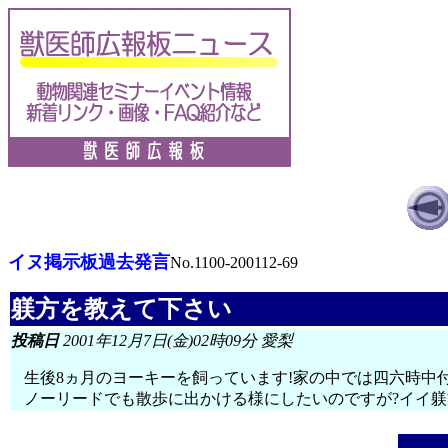
イヌ掲示板過去発言
No.1100-200112-69
躾方を教えて下さい
投稿日
2001年12月7日(金)02時09分 愛梨
生後8ヵ月のヨーキーを飼っています!家の中では四六時中
ノーリードでも散歩に出かける様にしたいのですが?イイ