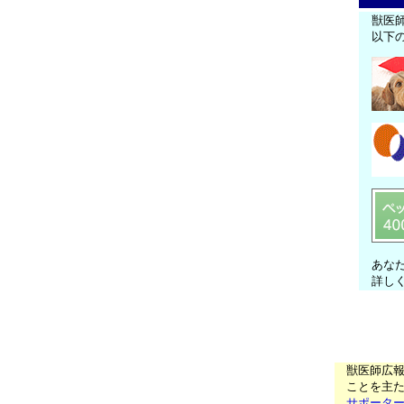
獣医
以下
あな
詳し
獣医師広
ことを主た
サポータ