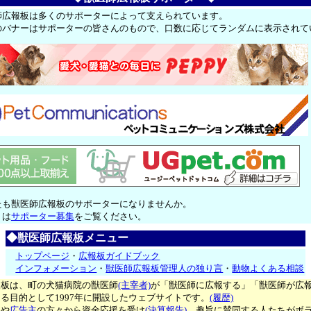
師広報板は多くのサポーターによって支えられています。
のバナーはサポーターの皆さんのもので、口数に応じてランダムに表示されて
たも獣医師広報板のサポーターになりませんか。
くは
サポーター募集
をご覧ください。
◆獣医師広報板メニュー
トップページ
・
広報板ガイドブック
インフォメーション
・
獣医師広報板管理人の独り言
・
動物よくある相談
報板は、町の犬猫病院の獣医師
(主宰者)
が「獣医師に広報する」「獣医師が広
る目的として1997年に開設したウェブサイトです。
(履歴)
ー
や
広告主
の方々から資金応援を受け
(決算報告)
、趣旨に賛同する人たちがボ