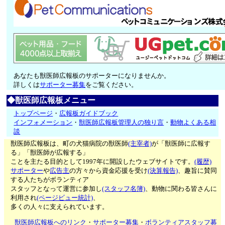
あなたも獣医師広報板のサポーターになりませんか。
詳しくは
サポーター募集
をご覧ください。
◆獣医師広報板メニュー
トップページ
・
広報板ガイドブック
インフォメーション
・
獣医師広報板管理人の独り言
・
動物よくある相
談
獣医師広報板は、町の犬猫病院の獣医師
(主宰者)
が「獣医師に広報す
る」「獣医師が広報する」
ことを主たる目的として1997年に開設したウェブサイトです。
(履歴)
サポーター
や
広告主
の方々から資金応援を受け
(決算報告)
、趣旨に賛同
する人たちがボランティア
スタッフとなって運営に参加し
(スタッフ名簿)
、動物に関わる皆さんに
利用され
(ページビュー統計)
、
多くの人々に支えられています。
獣医師広報板へのリンク
・
サポーター募集
・
ボランティアスタッフ募