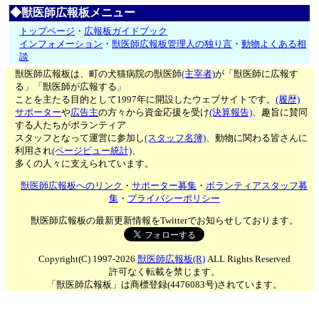
◆獣医師広報板メニュー
トップページ
・
広報板ガイドブック
インフォメーション
・
獣医師広報板管理人の独り言
・
動物よくある相
談
獣医師広報板は、町の犬猫病院の獣医師
(主宰者)
が「獣医師に広報す
る」「獣医師が広報する」
ことを主たる目的として1997年に開設したウェブサイトです。
(履歴)
サポーター
や
広告主
の方々から資金応援を受け
(決算報告)
、趣旨に賛同
する人たちがボランティア
スタッフとなって運営に参加し
(スタッフ名簿)
、動物に関わる皆さんに
利用され
(ページビュー統計)
、
多くの人々に支えられています。
獣医師広報板へのリンク
・
サポーター募集
・
ボランティアスタッフ募
集
・
プライバシーポリシー
獣医師広報板の最新更新情報をTwitterでお知らせしております。
Copyright(C) 1997-2026
獣医師広報板(R)
ALL Rights Reserved
許可なく転載を禁じます。
「獣医師広報板」は商標登録(4476083号)されています。