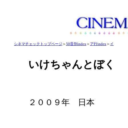
シネマチェックトップページ
＞
50音別index
＞
ア行index
＞
イ
いけちゃんとぼく
２００９年 日本