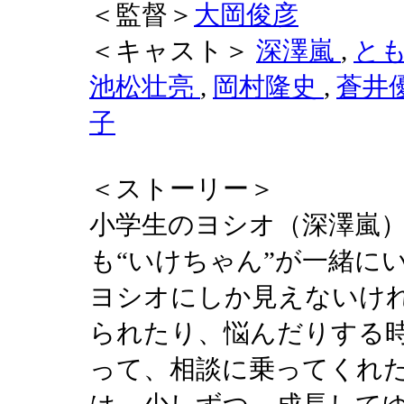
＜監督＞
大岡俊彦
＜キャスト＞
深澤嵐
,
と
池松壮亮
,
岡村隆史
,
蒼井
子
＜ストーリー＞
小学生のヨシオ（深澤嵐
も“いけちゃん”が一緒に
ヨシオにしか見えないけ
られたり、悩んだりする
って、相談に乗ってくれ