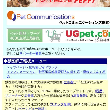
あなたも獣医師広報板のサポーターになりませんか。
詳しくは
サポーター募集
をご覧ください。
◆獣医師広報板メニュー
トップページ
・
広報板ガイドブック
インフォメーション
・
獣医師広報板管理人の独り言
・
動物よくある相
談
獣医師広報板は、町の犬猫病院の獣医師
(主宰者)
が「獣医師に広報す
る」「獣医師が広報する」
ことを主たる目的として1997年に開設したウェブサイトです。
(履歴)
サポーター
や
広告主
の方々から資金応援を受け
(決算報告)
、趣旨に賛同
する人たちがボランティア
スタッフとなって運営に参加し
(スタッフ名簿)
、動物に関わる皆さんに
利用され
(ページビュー統計)
、