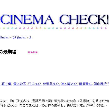
index
＞
ラ行index
＞
ル
の最期編
咲
,
蒼井優
,
青木崇高
,
江口洋介
,
伊勢谷友介
,
神木隆之介
,
藤原竜也
,
福山雅治
,
いの末、海に飛び込み、意識不明で浜に流れ着いた剣心（佐藤健）を助けたの
雅治）だった。そこで剣心は、心と体を癒やし、再び志々雄との戦いに挑む・