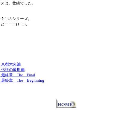
クスは、壮絶でした。
か？このシリーズ。
ーーー(T_T)。
 京都大火編
 伝説の最期編
終章 The Final
終章 The Beginning