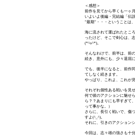
＜感想＞
前作を見てから早くも一ヶ
いよいよ後編・完結編「伝
”最期”・・・ということは
海に流されて運ばれたとこ
ったけど、そこで剣心は、
(*^o^*)。
そんなわけで、前半は、前
続き、意外にも、少々退屈に感
でも、後半になると、前作
てしなく続きます。
やっぱり、これよ、これが見た
それぞれ個性ある戦いを見
何で彼のアクションに魅せ
ら？？あまりにも早すぎて、
って事かな。）
さらに、長引く戦いで、傷
すよ(^_^)。
それに、引きのアクション
今回は、志々雄の強さも十