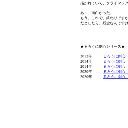
描かれていて、クライマッ
あ～、面白かった。
もう、これで、終わりです
だとしたら、残念なんですけど
★るろうに剣心シリーズ★
2012年
るろうに剣心
2014年
るろうに剣心
2014年
るろうに剣心
2020年
るろうに剣心 最
2020年
るろうに剣心 最