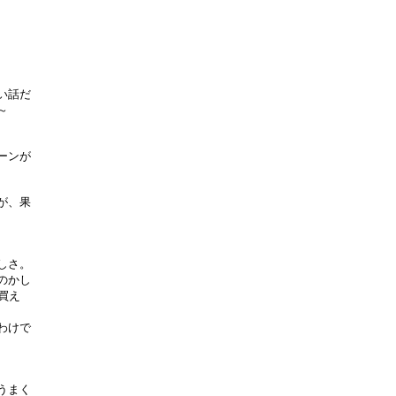
い話だ
～
ーンが
が、果
しさ。
のかし
買え
わけで
うまく