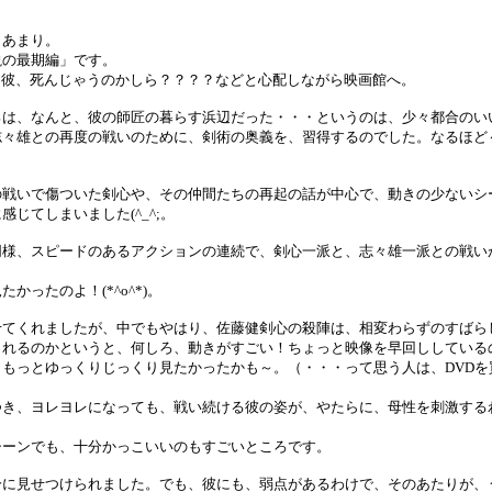
月あまり。
説の最期編」です。
、彼、死んじゃうのかしら？？？？などと心配しながら映画館へ。
ろは、なんと、彼の師匠の暮らす浜辺だった・・・というのは、少々都合のい
志々雄との再度の戦いのために、剣術の奥義を、習得するのでした。なるほど
の戦いで傷ついた剣心や、その仲間たちの再起の話が中心で、動きの少ないシ
じてしまいました(^_^;。
同様、スピードのあるアクションの連続で、剣心一派と、志々雄一派との戦い
かったのよ！(*^o^*)。
せてくれましたが、中でもやはり、佐藤健剣心の殺陣は、相変わらずのすばら
られるのかというと、何しろ、動きがすごい！ちょっと映像を早回ししている
もっとゆっくりじっくり見たかったかも～。（・・・って思う人は、DVDを
つき、ヨレヨレになっても、戦い続ける彼の姿が、やたらに、母性を刺激する
シーンでも、十分かっこいいのもすごいところです。
分に見せつけられました。でも、彼にも、弱点があるわけで、そのあたりが、