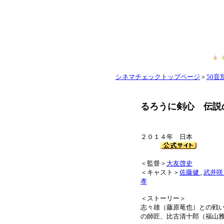
シネマチェックトップページ
＞
50音別
るろうに剣心 伝説
２０１４年 日本
＜監督＞
大友啓史
＜キャスト＞
佐藤健
,
武井
孝
＜ストーリー＞
志々雄（藤原竜也）との戦
の師匠、比古清十郎（福山