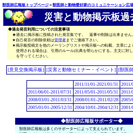
獣医師広報板トップページ
＞
獣医師と動物愛好家のコミュニケーション広
災害と動物掲示板過
◆過去発言利用についての注意事項
★過去に掲示板に投稿された発言集です。 返事や削除は出来ません
★自己発言の削除依頼は
管理者
までご連絡下さい。
★掲示板投稿文を他のメーリングリストや掲示板への転載、文章によ
使用される場合は、引用のルール(出典を明らかにする。主文に対し
を守ってください。
[意見交換掲示板]
[災害と動物セミナー・イベント]
[獣医
2011/11/01-2021/01/31
2011/
2011/06/01-2011/07/31
2011/05/01-2011/05/31
2011/
2008/03/01-2011/03/31
2008/01/01-2011/02/28
2005/
2005/01/01-2005/12/31
2004/10/01-2004/12/31
2001/
◆獣医師広報板サポーター◆
獣医師広報板は多くのサポーターによって支えられています。