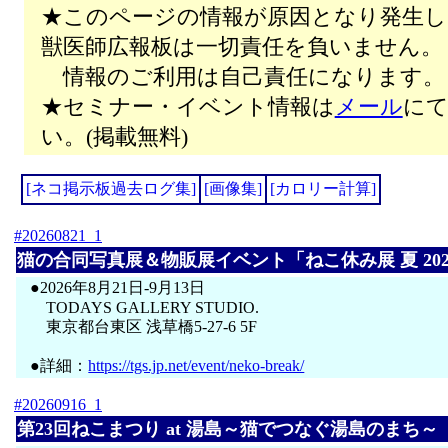
★このページの情報が原因となり発生し
獣医師広報板は一切責任を負いません。
情報のご利用は自己責任になります。
★セミナー・イベント情報は
メール
にて
い。(掲載無料)
[ネコ掲示板過去ログ集]
[画像集]
[カロリー計算]
#20260821_1
猫の合同写真展＆物販展イベント「ねこ休み展 夏 202
●2026年8月21日-9月13日
TODAYS GALLERY STUDIO.
東京都台東区 浅草橋5-27-6 5F
●詳細：
https://tgs.jp.net/event/neko-break/
#20260916_1
第23回ねこまつり at 湯島～猫でつなぐ湯島のまち～