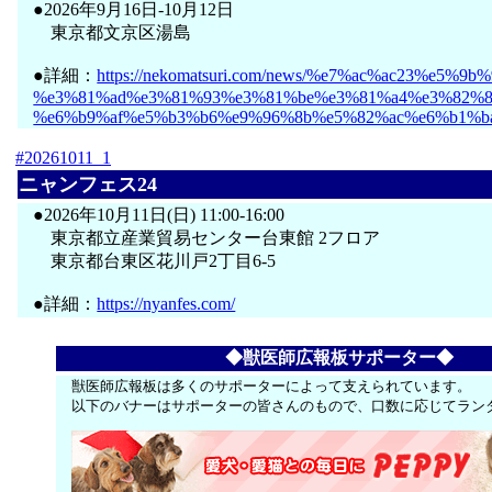
●2026年9月16日-10月12日
東京都文京区湯島
●詳細：
https://nekomatsuri.com/news/%e7%ac%ac23%e5%9b%
%e3%81%ad%e3%81%93%e3%81%be%e3%81%a4%e3%82%8a
%e6%b9%af%e5%b3%b6%e9%96%8b%e5%82%ac%e6%b1%ba
#20261011_1
ニャンフェス24
●2026年10月11日(日) 11:00-16:00
東京都立産業貿易センター台東館 2フロア
東京都台東区花川戸2丁目6-5
●詳細：
https://nyanfes.com/
◆獣医師広報板サポーター◆
獣医師広報板は多くのサポーターによって支えられています。
以下のバナーはサポーターの皆さんのもので、口数に応じてラン