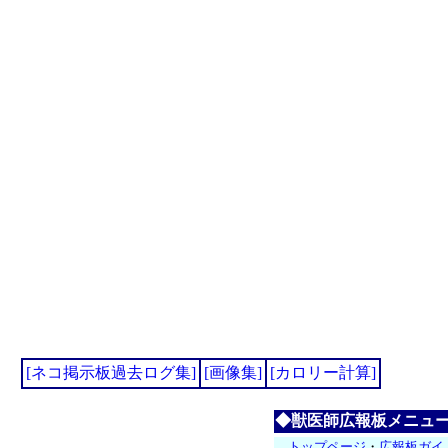
[ネコ掲示板過去ログ集]
[画像集]
[カロリー計算]
◆獣医師広報板メニュ
トップページ
・
広報板ガイ