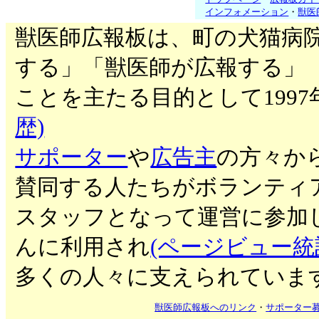
インフォメーション
・
獣医
獣医師広報板は、町の犬猫病
する」「獣医師が広報する」
ことを主たる目的として199
歴)
サポーター
や
広告主
の方々か
賛同する人たちがボランティ
スタッフとなって運営に参加
んに利用され
(ページビュー統
多くの人々に支えられていま
獣医師広報板へのリンク
・
サポーター