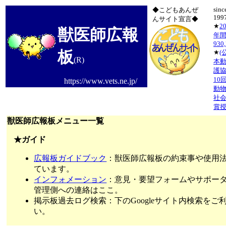
sinc
◆こどもあんぜ
199
んサイト宣言◆
★
2
獣医師広報
年間
930
板
★
(
(R)
本
護
10
https://www.vets.ne.jp/
動
社
賞
獣医師広報板メニュー一覧
★ガイド
広報板ガイドブック
：獣医師広報板の約束事や使用
ています。
インフォメーション
：意見・要望フォームやサポー
管理側への連絡はここ。
掲示板過去ログ検索：下のGoogleサイト内検索をご
い。