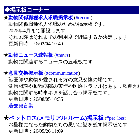
◆掲示板コーナー
★
動物関係職種求人求職掲示板
(
#recruit
)
動物関係職種求人求職のための掲示板です。
2026年4月まで開設します。
それ以降はそれまでの利用度で継続するか決定します。
更新日時：26/02/04 10:40
★
動物ニュース速報板
(
#news
)
動物に関連するニュースの速報板です
★
意見交換掲示板
(
#communication
)
獣医師や動物を愛される方の意見交換の場です。
健康相談や動物病院の苦情や医療トラブルはあまり歓迎さ
動物に関する時事ネタを話し合う掲示板です。
更新日時：26/08/05 10:36
過去発言集
★
ペットロス(メモリアル ルーム)掲示板
(
#pet_loss
)
お星様になった動物たちの思い出話を残す掲示板です。
更新日時：26/05/26 11:09