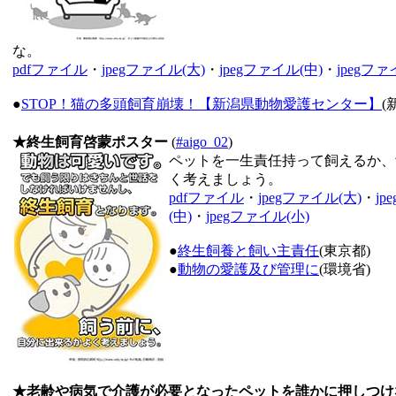
な。
pdfファイル
・
jpegファイル(大)
・
jpegファイル(中)
・
jpegファ
●
STOP！猫の多頭飼育崩壊！【新潟県動物愛護センター】
(
★終生飼育啓蒙ポスター
(
#aigo_02
)
ペットを一生責任持って飼えるか、
く考えましょう。
pdfファイル
・
jpegファイル(大)
・
jp
(中)
・
jpegファイル(小)
●
終生飼養と飼い主責任
(東京都)
●
動物の愛護及び管理に
(環境省)
★老齢や病気で介護が必要となったペットを誰かに押しつけ