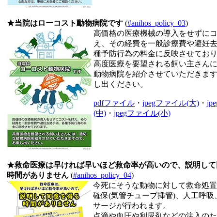
★当院はローコスト動物病院です
(
#anihos_policy_03
)
高価格の医療機械の導入をせずに
え、その経費を一般診療費や避妊
種予防行為の料金に反映させてお
高度医療を要望される飼い主さん
動物病院を紹介させていただきま
し出ください。
pdfファイル
・
jpegファイル(大)
・
j
(中)
・
jpegファイル(小)
★救命医療は早ければ早いほど救命率が高いので、説明して
時間がありません
(
#anihos_policy_04
)
今死にそうな動物に対して救命処置
確保(気管チューブ挿管)、人工呼吸
サージが行われます。
点滴や血圧や利尿剤などの注入のた