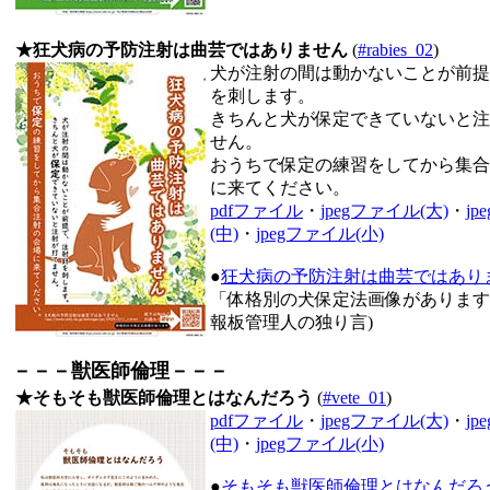
★狂犬病の予防注射は曲芸ではありません
(
#rabies_02
)
犬が注射の間は動かないことが前提
を刺します。
きちんと犬が保定できていないと注
せん。
おうちで保定の練習をしてから集合
に来てください。
pdfファイル
・
jpegファイル(大)
・
j
(中)
・
jpegファイル(小)
●
狂犬病の予防注射は曲芸ではあり
「体格別の犬保定法画像があります
報板管理人の独り言)
－－－獣医師倫理－－－
★そもそも獣医師倫理とはなんだろう
(
#vete_01
)
pdfファイル
・
jpegファイル(大)
・
j
(中)
・
jpegファイル(小)
●
そもそも獣医師倫理とはなんだろ