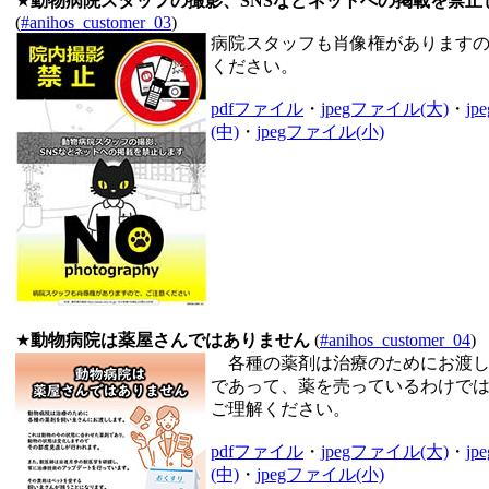
★
動物病院スタッフの撮影、SNSなどネットへの掲載を禁止
(
#anihos_customer_03
)
病院スタッフも肖像権があります
ください。
pdfファイル
・
jpegファイル(大)
・
j
(中)
・
jpegファイル(小)
★
動物病院は薬屋さんではありません
(
#anihos_customer_04
)
各種の薬剤は治療のためにお渡し
であって、薬を売っているわけで
ご理解ください。
pdfファイル
・
jpegファイル(大)
・
j
(中)
・
jpegファイル(小)