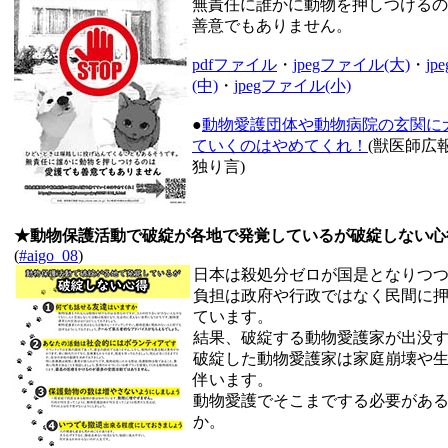
無責任に誰かに動物を押しつけるの
善意でもありません。
pdfファイル
・
jpegファイル(大)
・
j
(中)
・
jpegファイル(小)
●
動物愛護団体や動物病院の玄関に
ていくのはやめてくれ！
(獣医師広
独り言)
★動物保護活動で破綻が各地で発覚しているが破綻しない心
(
#aigo_08
)
日本は殺処分ゼロが国是となりつ
負担は政府や行政ではなく民間に
ています。
結果、破綻する動物愛護家が出没
破綻した動物愛護家は家庭崩壊や
伴います。
動物愛護でそこまでする必要があ
か。