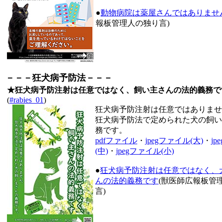
●
動物病院は薬屋さんではありませ
報板管理人の独り言)
－－－狂犬病予防法－－－
★狂犬病予防注射は任意ではなく、飼い主さんの法的義務で
(
#rabies_01
)
狂犬病予防注射は任意ではありませ
狂犬病予防法で定められた犬の飼い
務です。
pdfファイル
・
jpegファイル(大)
・
j
(中)
・
jpegファイル(小)
●
狂犬病予防注射は任意ではなく、
んの法的義務です
(獣医師広報板管
言)