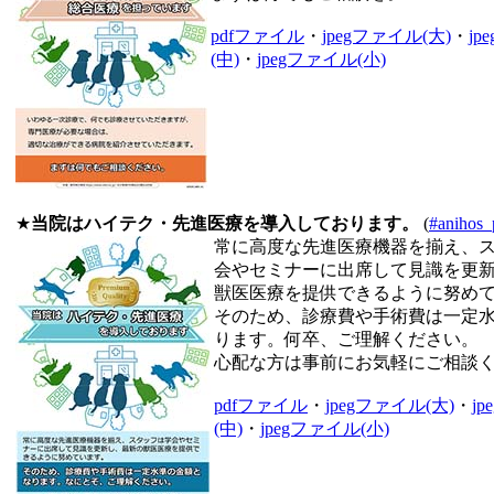
pdfファイル
・
jpegファイル(大)
・
jp
(中)
・
jpegファイル(小)
★
当院はハイテク・先進医療を導入しております。
(
#anihos_
常に高度な先進医療機器を揃え、
会やセミナーに出席して見識を更
獣医医療を提供できるように努め
そのため、診療費や手術費は一定
ります。何卒、ご理解ください。
心配な方は事前にお気軽にご相談
pdfファイル
・
jpegファイル(大)
・
j
(中)
・
jpegファイル(小)