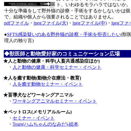
ト、いわゆるモラハラではないか。
十分な準備をして野外猫の診療・手術をするかしないかは個
で、組織や個人から強要されることではありません。
pdfファイル
・
jpegファイル(大)
・
jpegファイル(中)
・
jpegファ
●
SFTS感染疑いのある野外猫の診察・手術を拒否したい
(獣
理人の独り言)
◆獣医師と動物愛好家のコミュニケーション広場
★人と動物の健康・科学(人畜共通感染症ほか)
・
人と動物の健康・科学セミナー・イベント
★人を癒す動物(動物介在療法・教育)
・
人を癒す動物セミナー・イベント
★盲導犬などワーキングアニマル
・
ワーキングアニマルセミナー・イベント
★ペットロス(メモリアルルーム)
・
セミナー・イベント
・
Tears(ハムちゃんのなみだ)-絵本