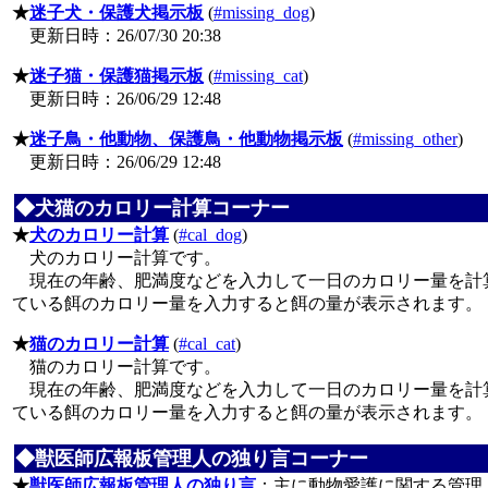
★
迷子犬・保護犬掲示板
(
#missing_dog
)
更新日時：26/07/30 20:38
★
迷子猫・保護猫掲示板
(
#missing_cat
)
更新日時：26/06/29 12:48
★
迷子鳥・他動物、保護鳥・他動物掲示板
(
#missing_other
)
更新日時：26/06/29 12:48
◆犬猫のカロリー計算コーナー
★
犬のカロリー計算
(
#cal_dog
)
犬のカロリー計算です。
現在の年齢、肥満度などを入力して一日のカロリー量を計
ている餌のカロリー量を入力すると餌の量が表示されます。
★
猫のカロリー計算
(
#cal_cat
)
猫のカロリー計算です。
現在の年齢、肥満度などを入力して一日のカロリー量を計
ている餌のカロリー量を入力すると餌の量が表示されます。
◆獣医師広報板管理人の独り言コーナー
★
獣医師広報板管理人の独り言
：主に動物愛護に関する管理