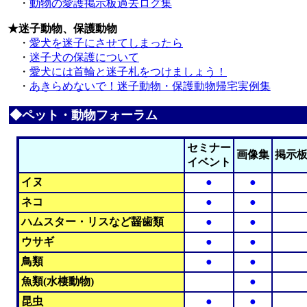
・
動物の愛護掲示板過去ログ集
★迷子動物、保護動物
・
愛犬を迷子にさせてしまったら
・
迷子犬の保護について
・
愛犬には首輪と迷子札をつけましょう！
・
あきらめないで！迷子動物・保護動物帰宅実例集
◆ペット・動物フォーラム
セミナー
画像集
掲示
イベント
イヌ
●
●
ネコ
●
●
ハムスター・リスなど齧歯類
●
●
ウサギ
●
●
鳥類
●
●
魚類(水棲動物)
●
昆虫
●
●