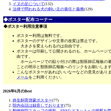
イヌの足について
(132)
法律で問われる犬の飼い主の責任と義務
(129)
◆ポスター配布コーナー
◆ポスター利用注意事項
ポスター利用は無料です。
ポスターのデザインや文章の改変は禁止です。
大きさを変えられるのは自由です。
ポスターは印刷して公開されるのも、ホームページ
由です。
ホームページでの貼り付けの際は獣医師広報板の
ことの明示と獣医師広報板へのリンクをお願いしま
こんなポスターがあればいいなーなどの意見があり
メール
をご利用ください。
2026年6月のBest
終生飼育啓蒙ポスター
(77)
院内会話は録音しております
(75)
動物病院スタッフの撮影、SNSなどネットへの掲載を