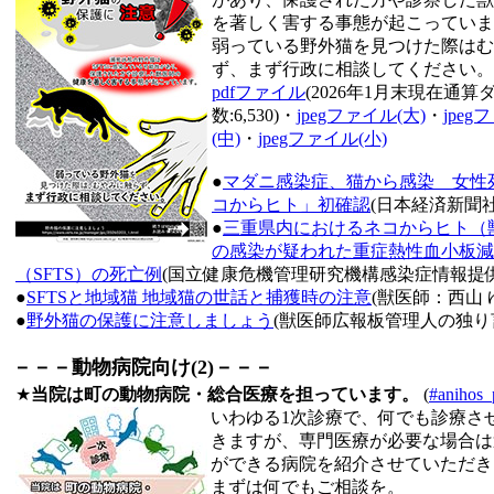
を著しく害する事態が起こっていま
弱っている野外猫を見つけた際はむ
ず、まず行政に相談してください。
pdfファイル
(2026年1月末現在通
数:6,530)・
jpegファイル(大)
・
jpeg
(中)
・
jpegファイル(小)
●
マダニ感染症、猫から感染 女性
コからヒト」初確認
(日本経済新聞社
●
三重県内におけるネコからヒト（
の感染が疑われた重症熱性血小板減
（SFTS）の死亡例
(国立健康危機管理研究機構感染症情報提
●
SFTSと地域猫 地域猫の世話と捕獲時の注意
(獣医師：西山 
●
野外猫の保護に注意しましょう
(獣医師広報板管理人の独り
－－－動物病院向け(2)－－－
★
当院は町の動物病院・総合医療を担っています。
(
#anihos_
いわゆる1次診療で、何でも診療さ
きますが、専門医療が必要な場合は
ができる病院を紹介させていただき
まずは何でもご相談を。