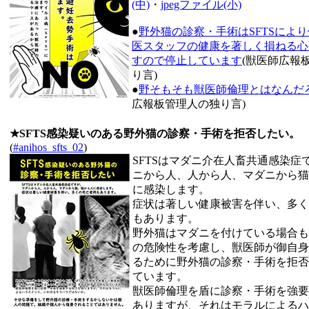
(中)
・
jpegファイル(小)
●
野外猫の診察・手術はSFTSによ
医スタッフの健康を著しく損ねる心
すので停止しています
(獣医師広報
り言)
●
野そもそも獣医師倫理とはなんだ
広報板管理人の独り言)
★SFTS感染疑いのある野外猫の診察・手術を拒否したい。
(
#anihos_sfts_02
)
SFTSはマダニ介在人畜共通感染症
ニから人、人から人、マダニから猫
に感染します。
症状は著しい健康被害を伴い、多く
もあります。
野外猫はマダニを付けている場合もあ
の危険性を考慮し、獣医師が御自身
るために野外猫の診察・手術を拒否
ています。
獣医師倫理を盾に診察・手術を強要
ありますが、それはモラルによるハ