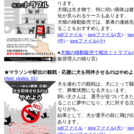
ります。
犬猫は生き物で、特に幼い個体は健
化が見られるケースもあります。
犬猫の移動販売では、業者の連絡先
ることをおすすめします。
pdfファイル
・
jpegファイル(大)
・
j
(中)
・
jpegファイル(小)
●
犬猫の移動販売で相次ぐトラブル
板管理人の独り言)
★マラソンや駅伝の観戦・応援に犬を同伴させるのはやめよ
(
#pet_ekiden_01
)
犬を連れての観戦は、犬にとって騒
で、興奮状態になる犬もいます。
飼い主さんは、選手が近づいてきた
ることに夢中になり、犬に対する注
なりがち。
結果として、犬が選手の前に飛び出
あります。
pdfファイル
・
jpegファイル(大)
・
j