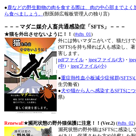
●
鹿などの野生動物の肉を食する際は、肉の中心部までよく
ら食べましょう。
(獣医師広報板管理人の独り言)
－－－マダニ媒介人畜共通感染症「SFTS」－－－
★猫を外出させないように！！
(
#sfts_01
)
外には怖いマダニがいて、猫だけで
(SFTS)を持ち帰れば人も感染し、
害します。
pdfファイル
・
jpegファイル(大)
・
jp
(中)
・
jpegファイル(小)
●
重症熱性血小板減少症候群(SFTS
生労働省)
●
犬や猫から人へ感染するSFTSに
県)
Renewal!
★瀕死状態の野外猫保護に注意！！(Ver.2)
(
#sfts_02
)
瀕死状態の野外猫はSFTSに感染し
があり、保護された方や診察した獣