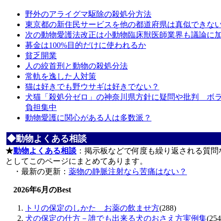
野外のアライグマ駆除の殺処分方法
東京都の新住民サービスを他の都道府県は真似できな
次の動物愛護法改正は小動物臨床獣医師業界も議論に
募金は100%目的だけに使われるか
貧乏開業
人の絞首刑と動物の殺処分法
常軌を逸した人対策
猫は好きでも野ウサギは好きでない？
犬猫「殺処分ゼロ」の神奈川県方針に疑問や批判 ボ
負担集中
動物愛護に関心がある人は多数派？
◆動物よくある相談
★
動物よくある相談
：掲示板などで何度も繰り返される質問な
としてこのページにまとめてあります。
・最新の更新：
薬物の静脈注射なら苦痛はない？
2026年6月のBest
トリの保定のしかた お薬の飲ませ方
(288)
犬の保定の仕方－誰でも出来る犬のおさえ方実例集
(254