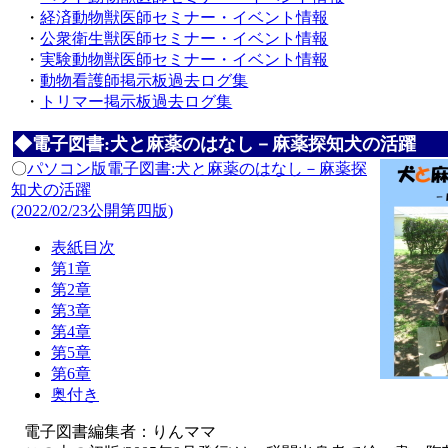
・
経済動物獣医師セミナー・イベント情報
・
公衆衛生獣医師セミナー・イベント情報
・
実験動物獣医師セミナー・イベント情報
・
動物看護師掲示板過去ログ集
・
トリマー掲示板過去ログ集
◆電子図書:犬と麻薬のはなし－麻薬探知犬の活躍
〇
パソコン版電子図書:犬と麻薬のはなし－麻薬探
知犬の活躍
(2022/02/23公開第四版)
表紙目次
第1章
第2章
第3章
第4章
第5章
第6章
奥付き
電子図書編集者：りんママ