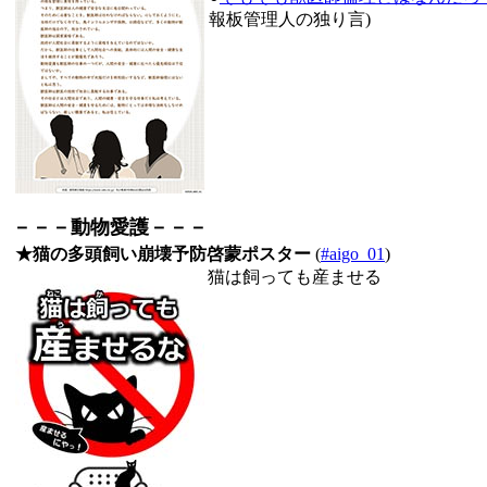
報板管理人の独り言)
－－－動物愛護－－－
★猫の多頭飼い崩壊予防啓蒙ポスター
(
#aigo_01
)
猫は飼っても産ませる