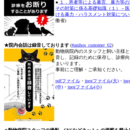
●
１．患者等による暴言、暴力等の
その対策に係る基礎知識（１）－医
ける暴力・ハラスメント対策につい
働省)
★院内会話は録音しております
(
#anihos_customer_02
)
動物病院内のスタッフと飼い主様と
音し、記録のために保存し、診療向
まいります。
事前にご理解・ご承知ください。
pdfファイル
・
jpegファイル(大)
・
jp
(中)
・
jpegファイル(小)