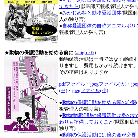
てきたら
(獣医師広報板管理人の独り
●
みかじめ料と動物愛護団体
(獣医
人の独り言)
●
自称愛護団体の自称アニマルポリ
報板管理人の独り言)
★動物の保護活動を始める前に
(
#aigo_05
)
動物保護活動は一時ではなく継続す
りますし、費用もかかり続けます。
その準備はありますか
pdfファイル
・
jpegファイル(大)
・
j
(中)
・
jpegファイル(小)
●
動物の保護活動を始める際の心得
板管理人の独り言)
●
動物愛護活動や保護活動は身の丈
わりも準備しておくこと
(獣医師広
独り言)
●
動物の保護活動には億の金が必要