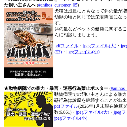
た飼い主さんへ
(
#anihos_customer_05
)
犬猫は成長にともなって餌の量が増
幼獣の頃と同じでは栄養障害になっ
す。
餌の量などペットの健康に関するこ
んに相談しましょう。
pdfファイル
・
jpegファイル(大)
・
j
(中)
・
jpegファイル(小)
★動物病院での暴力・暴言・迷惑行為禁止ポスター
(
#anihos
動物病院での飼い主さんによる暴力
惑行為は診療を継続することが出来
pdfファイル
(2026年1月末現在通
数:6,861)・
jpegファイル(大)
・
jpeg
jpegファイル(小)