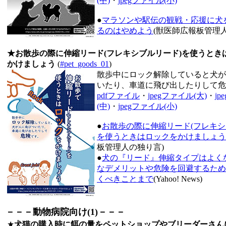
(中)
・
jpegファイル(小)
●
マラソンや駅伝の観戦・応援に犬
るのはやめよう
(獣医師広報板管理
★お散歩の際に伸縮リード(フレキシブルリード)を使うとき
かけましょう
(
#pet_goods_01
)
散歩中にロック解除していると犬が
いたり、車道に飛び出したりして危
pdfファイル
・
jpegファイル(大)
・
j
(中)
・
jpegファイル(小)
●
お散歩の際に伸縮リード(フレキシ
を使うときはロックをかけましょう
板管理人の独り言)
●
犬の『リード』伸縮タイプはよく
なデメリットや危険を回避するため
くべきことまで
(Yahoo! News)
－－－動物病院向け(1)－－－
★
犬猫の購入時に餌の量をペットショップやブリーダーさん