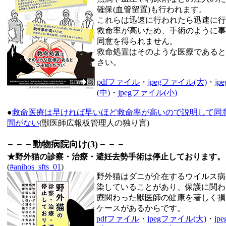
確保(血管留置)も行われます。
これらは迅速に行われたら迅速に行
救命率が高いため、手術のように事
同意を得られません。
救命処置はそのような医療であると
さい。
pdfファイル
・
jpegファイル(大)
・
j
(中)
・
jpegファイル(小)
●
救命医療は早ければ早いほど救命率が高いので説明して同
間がない
(獣医師広報板管理人の独り言)
－－－動物病院向け(3)－－－
★野外猫の診察・治療・避妊去勢手術は停止しております。
(
#anihos_sfts_01
)
野外猫はダニが介在するウイルス病(S
染していることがあり、保護に関わ
療関わった獣医師の健康を著しく損
ケースがあるからです。
pdfファイル
・
jpegファイル(大)
・
jp