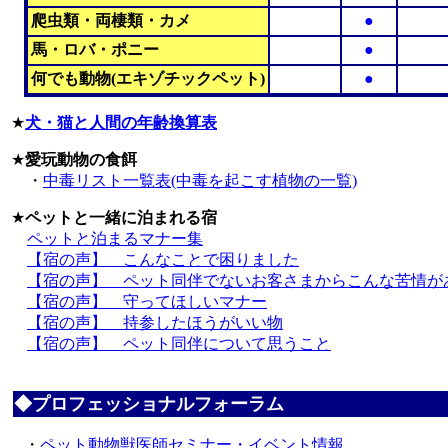
爬虫類・両棲類・カメ
●
馬・ロバ・ポニー
●
何でも動物(エキゾチックペット)
●
★
犬・猫と人間の年齢換算表
★
愛玩動物の食餌
・
中毒リスト一覧表(中毒を起こす植物の一覧)
★
ペットと一緒に泊まれる宿
ペットと泊まるマナー集
【宿の声】 こんなことで困りました
【宿の声】 ペット同伴でないお客さまからこんな苦情が
【宿の声】 守ってほしいマナー
【宿の声】 持参したほうがいい物
【宿の声】 ペット同伴について思うこと
◆プロフェッショナルフォーラム
・
ペット動物獣医師セミナー・イベント情報