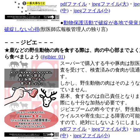
pdfファイル
・
jpegファイル(大)
・
j
(中)
・
jpegファイル(小)
●
動物保護活動で破綻が各地で発覚
破綻しない心得
(獣医師広報板管理人の独り言)
－－－ジビエ－－－
★鹿などの野生動物の肉を食する際は、肉の中心部までよく
ら食べましょう
(
#gibier_01
)
スーパーで購入する牛や豚肉は獣医
査を受けて、検査済みの食肉が流通
す。
しかし、野生動物の肉はそのような
ていません。
基本、食するのは自己責任となりま
際にも十分な加熱が必要です。
ジビエブームの昨今ですが、野生動
ウイルスや寄生虫による障害の可能
すので、絶対にしないようにしまし
pdfファイル
・
jpegファイル(大)
・
j
(中)
・
jpegファイル(小)