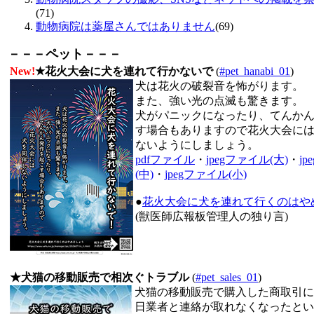
(71)
動物病院は薬屋さんではありません
(69)
－－－ペット－－－
New!
★花火大会に犬を連れて行かないで
(
#pet_hanabi_01
)
犬は花火の破裂音を怖がります。
また、強い光の点滅も驚きます。
犬がパニックになったり、てんか
す場合もありますので花火大会に
ないようにしましょう。
pdfファイル
・
jpegファイル(大)
・
j
(中)
・
jpegファイル(小)
●
花火大会に犬を連れて行くのはや
(獣医師広報板管理人の独り言)
★犬猫の移動販売で相次ぐトラブル
(
#pet_sales_01
)
犬猫の移動販売で購入した商取引に
日業者と連絡が取れなくなったとい