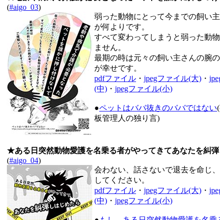
(
#aigo_03
)
弱った動物にとって今までの飼い主
が何よりです。
すべて変わってしまうと弱った動物
ません。
最期の時は元々の飼い主さんの腕の
が幸せです。
pdfファイル
・
jpegファイル(大)
・
j
(中)
・
jpegファイル(小)
●
ペットはババ抜きのババではない
板管理人の独り言)
★ある日突然動物愛護を名乗る者がやってきてあなたを糾弾
(
#aigo_04
)
会わない、話さないで退去を命じ、
してください。
pdfファイル
・
jpegファイル(大)
・
j
(中)
・
jpegファイル(小)
●
もし、ある日突然動物愛護を名乗