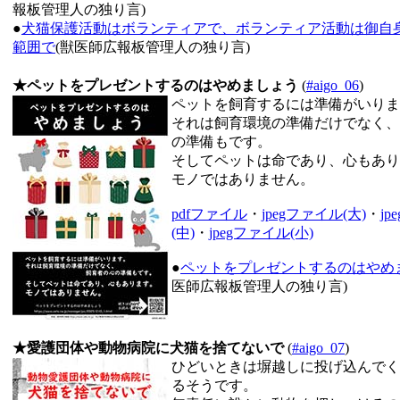
報板管理人の独り言)
●
犬猫保護活動はボランティアで、ボランティア活動は御自
範囲で
(獣医師広報板管理人の独り言)
★ペットをプレゼントするのはやめましょう
(
#aigo_06
)
ペットを飼育するには準備がいりま
それは飼育環境の準備だけでなく、
の準備もです。
そしてペットは命であり、心もあり
モノではありません。
pdfファイル
・
jpegファイル(大)
・
j
(中)
・
jpegファイル(小)
●
ペットをプレゼントするのはやめ
医師広報板管理人の独り言)
★愛護団体や動物病院に犬猫を捨てないで
(
#aigo_07
)
ひどいときは塀越しに投げ込んでく
るそうです。