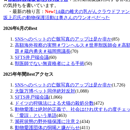
の気持ちを書いています。
・最新の独り言：
New!
14歳の雌犬の乳がんクラウドファ
坂上忍氏の動物保護活動は奥さんのワンオペだった
2026年6月のBest
SNSへのペットの亡骸写真のアップは是か非か
(85)
高額海外視察の実態＃ワンヘルス＃世界獣医師会＃高
題＃蔵内勇夫＃福岡県議長
(70)
SFTS井戸端会議
(60)
獣医師でない無資格者による手術
(50)
2025年年間Bestアクセス
SNSへのペットの亡骸写真のアップは是か非か
(1,726)
大阪万博ペット同伴絶対反対
(1,088)
SFTS井戸端会議
(1,066)
ドイツの狩猟法による犬猫の殺処分数
(472)
動物愛護は絶対的正義で、社会はひれ伏すもの度チェ
「愛誤」という単語
(463)
瀕死状態の野外猫保護に注意２
(434)
動物愛護団体の恫喝と嫌がらせ
(411)