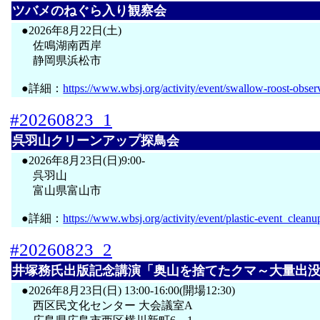
ツバメのねぐら入り観察会
●2026年8月22日(土)
佐鳴湖南西岸
静岡県浜松市
●詳細：
https://www.wbsj.org/activity/event/swallow-roost-obser
#20260823_1
呉羽山クリーンアップ探鳥会
●2026年8月23日(日)9:00-
呉羽山
富山県富山市
●詳細：
https://www.wbsj.org/activity/event/plastic-event_cleanu
#20260823_2
井塚務氏出版記念講演「奥山を捨てたクマ～大量出
●2026年8月23日(日) 13:00-16:00(開場12:30)
西区民文化センター 大会議室A