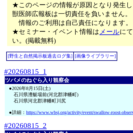
★このページの情報が原因となり発生し
獣医師広報板は一切責任を負いません。
情報のご利用は自己責任になります。
★セミナー・イベント情報は
メール
にて
い。(掲載無料)
[野生と自然掲示板過去ログ集]
[画像ライブラリー]
#20260815_1
ツバメのねぐら入り観察会
●2026年8月15日(土)
石川県漕艇場前(河北郡津幡町)
石川県河北郡津幡町川尻
●詳細：
https://www.wbsj.org/activity/event/swallow-roost-obser
#20260815_2