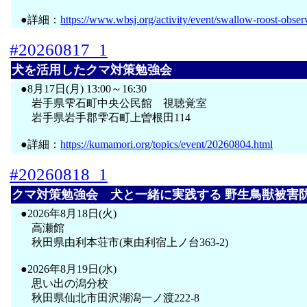
●詳細：
https://www.wbsj.org/activity/event/swallow-roost-obser
#20260817_1
犬を活用したクマ対策勉強会
●8月17日(月) 13:00～16:30
岩手県雫石町中央公民館 視聴覚室
岩手県岩手郡雫石町上曽根田114
●詳細：
https://kumamori.org/topics/event/20260804.html
#20260818_1
クマ対策勉強会 犬と一緒に実践する 野生鳥獣被害
●2026年8月18日(火)
高瀬館
秋田県由利本荘市(東由利宿上ノ台363-2)
●2026年8月19日(水)
思い出の潟分校
秋田県仙北市田沢湖潟一ノ渡222-8