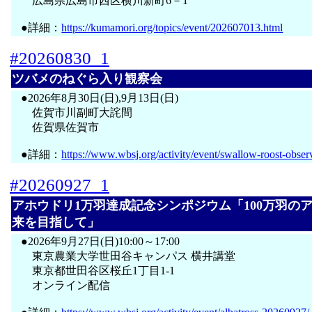
広島県広島市西区横川新町6－1
●詳細：
https://kumamori.org/topics/event/202607013.html
#20260830_1
ツバメのねぐら入り観察会
●2026年8月30日(日),9月13日(日)
佐賀市川副町大詫間
佐賀県佐賀市
●詳細：
https://www.wbsj.org/activity/event/swallow-roost-obse
#20260927_1
アホウドリ1万羽達成記念シンポジウム「100万羽の
来を目指して」
●2026年9月27日(日)10:00～17:00
東京農業大学世田谷キャンパス 横井講堂
東京都世田谷区桜丘1丁目1-1
オンライン配信