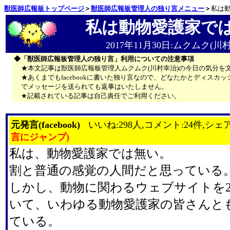
獣医師広報板トップページ
＞
獣医師広報板管理人の独り言メニュー
＞
私は
私は動物愛護家で
2017年11月30日:ムクムク(川
◆「獣医師広報板管理人の独り言」利用についての注意事項
★本文記事は獣医師広報板管理人ムクムク(川村幸治)の今日の気分を
★あくまでもfacebookに書いた独り言なので、どなたかとディス
でメッセージを送られても返事はいたしません。
★記載されている記事は自己責任でご利用ください。
元発言(facebook)
いいね:298人,コメント:24件,シェア
言にジャンプ)
私は、動物愛護家では無い。
割と普通の感覚の人間だと思っている
しかし、動物に関わるウェブサイトを2
いて、いわゆる動物愛護家の皆さんと
ている。