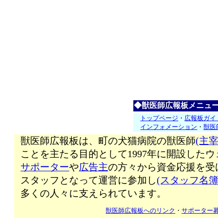
◆獣医師広報板メニュ
トップページ
・
広報板ガイ
インフォメーション
・
獣医
獣医師広報板は、町の犬猫病院の獣医師
(主宰
ことを主たる目的として1997年に開設した
サポーター
や
広告主
の方々から資金応援を受
スタッフとなって運営に参加し
(スタッフ名簿
多くの人々に支えられています。
獣医師広報板へのリンク
・
サポーター