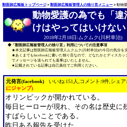
獣医師広報板トップページ
＞
獣医師広報板管理人の独り言メニュー
＞
動物
動物愛護の為でも「違
けはやってはいけない
2018年2月18日:ムクムク(川村幸治)
◆「獣医師広報板管理人の独り言」利用についての注意事項
★本文記事は獣医師広報板管理人ムクムク(川村幸治)の今日の気分を
★あくまでもfacebookに書いた独り言なので、どなたかとディス
でメッセージを送られても返事はいたしません。
★記載されている記事は自己責任でご利用ください。
元発言(facebook)
いいね:151人,コメント:9件,シェア
にジャンプ)
オリンピックが開かれている。
毎日ヒーローが現れ、その名は歴史に
すばらしいことである。
昨日ある報告を受けた。