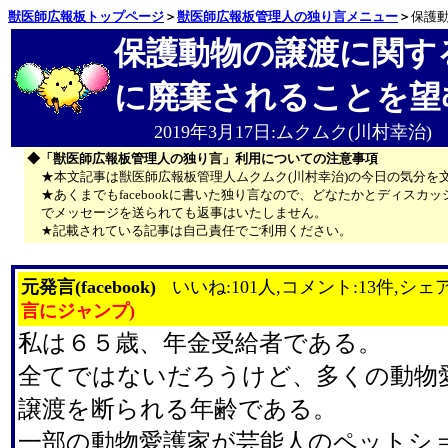
獣医師広報板トップページ
＞
獣医師広報板管理人の独り言メニュー
＞
保護
保護動物の譲渡に関す
に廃棄されることを望
2019年3月17日:ムクムク(川村幸治)
◆「獣医師広報板管理人の独り言」利用についての注意事項
★本文記事は獣医師広報板管理人ムクムク(川村幸治)の今日の気分を
★あくまでもfacebookに書いた独り言なので、どなたかとディス
でメッセージを送られても返事はいたしません。
★記載されている記事は自己責任でご利用ください。
元発言(facebook)
いいね:101人,コメント:13件,シェア
言にジャンプ)
私は６５歳、年金受給者である。
全てではないだろうけど、多くの動物
譲渡を断られる年齢である。
一部の動物愛護家が芸能人のペットシ