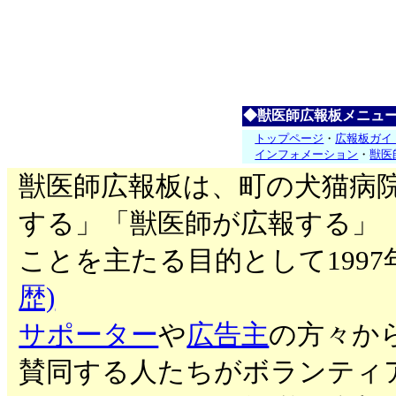
◆獣医師広報板メニュ
トップページ
・
広報板ガイ
インフォメーション
・
獣医
獣医師広報板は、町の犬猫病
する」「獣医師が広報する」
ことを主たる目的として199
歴)
サポーター
や
広告主
の方々か
賛同する人たちがボランティ