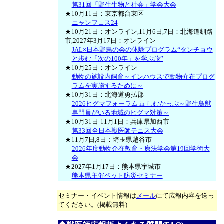
第31回「野生生物と社会」学会大会
★10月11日：東京都台東区
ニャンフェス24
★10月21日：オンライン,11月6日,7日：北海道釧路
市,2027年3月17日：オンライン
JAL×日本野鳥の会の体験プログラム“タンチョウ
と歩む「次の100年」を学ぶ旅”
★10月25日：オンライン
動物の施設内飼育～インハウスで動物介在プログ
ラムを実施するために～
★10月31日：北海道勇払郡
2026ヒグマフォーラム in しむかっぷ～野生鳥獣
専門員がいる地域のヒグマ対策～
★10月31日-11月1日：兵庫県加西市
第33回全日本獣医師テニス大会
★11月7日,8日：埼玉県越谷市
2026年度動物介在教育・療法学会第19回学術大
会
★2027年1月17日：熊本県宇城市
熊本県主催ペット防災セミナー
セミナー・イベント情報は
メール
にて広報内容を送っ
てください。(掲載無料)