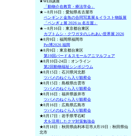
★WEB講座
「動物介在教育・療法学会」
★～8月16日：愛知県名古屋市
ペンギンと金魚の合同写真展＆イラスト物販展
「ペンぎょ展 2026 in 名古屋」
★～8月16日：東京都台東区
カブトムシ・クワガタのふれあい世界展 2026
★8月9日：福岡県福岡市
Pet博2026 福岡
★8月9日：東京都台東区
第19回バード＆スモールアニマルフェア
★8月10日-24日：オンライン
第2回動物福祉シンポジウム
★8月15日：石川県河北郡
ツバメのねぐら入り観察会
★8月15日：島根県出雲市
ツバメのねぐら入り観察会
★8月16日：福井県坂井市
ツバメのねぐら入り観察会
★8月16日：広島県広島市
ツバメのねぐら入り観察会
★8月17日：岩手県雫石町
犬を活用したクマ対策勉強会
★8月18日：秋田県由利本荘市,8月19日：秋田県仙
北市