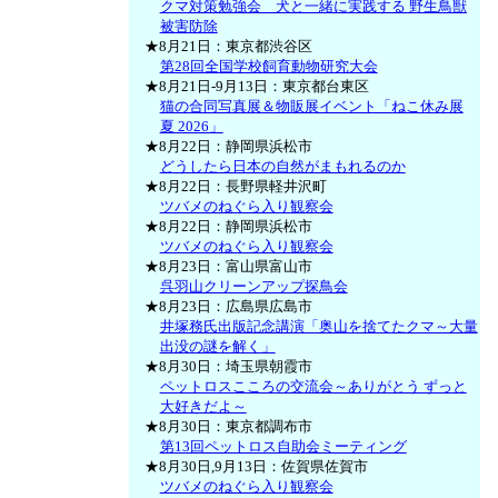
クマ対策勉強会 犬と一緒に実践する 野生鳥獣
被害防除
★8月21日：東京都渋谷区
第28回全国学校飼育動物研究大会
★8月21日-9月13日：東京都台東区
猫の合同写真展＆物販展イベント「ねこ休み展
夏 2026」
★8月22日：静岡県浜松市
どうしたら日本の自然がまもれるのか
★8月22日：長野県軽井沢町
ツバメのねぐら入り観察会
★8月22日：静岡県浜松市
ツバメのねぐら入り観察会
★8月23日：富山県富山市
呉羽山クリーンアップ探鳥会
★8月23日：広島県広島市
井塚務氏出版記念講演「奥山を捨てたクマ～大量
出没の謎を解く」
★8月30日：埼玉県朝霞市
ペットロスこころの交流会～ありがとう ずっと
大好きだよ～
★8月30日：東京都調布市
第13回ペットロス自助会ミーティング
★8月30日,9月13日：佐賀県佐賀市
ツバメのねぐら入り観察会