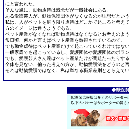
にと言われた。
そんな風に、動物虐待は残念だが一般社会にある。
ある愛護芸人が、動物保護団体がなくなるのが理想だとい
私は、人がペットを飼う限り虐待はどこかで起こると考え
方のイメージは違うようである。
ペット産業がなくなれば動物虐待はなくなるとお考えのよ
常日頃、何かと言えばペット産業を敵視されているので。
でも動物虐待はペット産業だけで起こっているわけではな
一般家庭でも起こっているし、愛護団体や愛護団体のボラ
でも、愛護芸人さん達はペット産業だけが問題だったりす
全体を見ない、偏った考えの方が、動物愛護法をどうのと
それは動物愛護ではなく、私は単なる職業差別ととらえて
◆獣医
獣医師広報板は多くのサポーター
以下のバナーはサポーターの皆さ