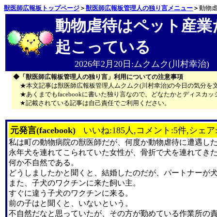
獣医師広報板トップページ
＞
獣医師広報板管理人の独り言メニュー
＞
動物
動物虐待はペット産業
起こっている
2026年2月20日:ムクムク(川村幸治)
◆「獣医師広報板管理人の独り言」利用についての注意事項
★本文記事は獣医師広報板管理人ムクムク(川村幸治)の今日の気分を
★あくまでもfacebookに書いた独り言なので、どなたかとディス
★記載されている記事は自己責任でご利用ください。
元発言(facebook)
いいね:185人,コメント:5件,シェア
私は町の動物病院の獣医師だが、何度か動物虐待に遭遇し
永年犬を連れてこられていた女性が、骨折で犬を連れてき
何か不自然である。
どうしましたかと聞くと、結婚したのだが、パートナーが
また、子犬のワクチンに来た飼い主。
すぐに違う子犬のワクチンに来る。
前の子はと聞くと、いないという。
不自然だなと思っていたが、その方が勤めている作業所の