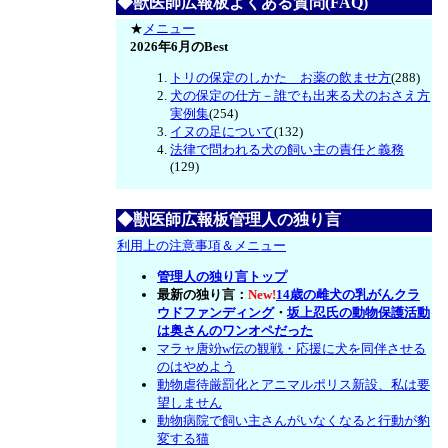
◆獣医師広報板よくある質問(FAQ)
★
メニュー
2026年6月のBest
トリの保定のしかた お薬の飲ませ方
(288)
犬の保定の仕方－誰でも出来る犬のおさえ方
実例集
(254)
イヌの足について
(132)
法律で問われる犬の飼い主の責任と義務
(129)
◆獣医師広報板管理人の独り言
利用上の注意事項＆メニュー
管理人の独り言トップ
最新の独り言：
New!
14歳の雌犬の乳がんクラ
ウドファンディング
・
坂上忍氏の動物保護活動
は奥さんのワンオペだった
マラャ唐竕w伝の観戦・応援に犬を同伴させる
のはやめよう
動物虐待厳罰化とアニマルポリス新設、私は要
望しません
動物病院で飼い主さんがいなくなると行動が豹
変する猫