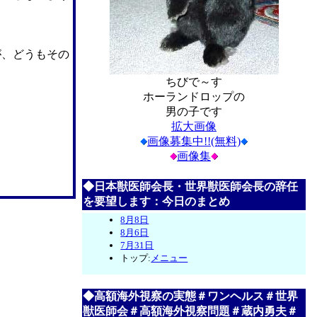
が、どうもその
ちびで～す
ホーランドロップの
男の子です
拡大画像
画像募集中!!(無料)
画像集
◆日本獣医師会長・世界獣医師会長の辞任
を要望します：今日のまとめ
8月8日
8月6日
7月31日
トップ:
メニュー
◆高額海外視察の実態＃ワンヘルス＃世界
獣医師会＃高額海外視察問題＃蔵内勇夫＃