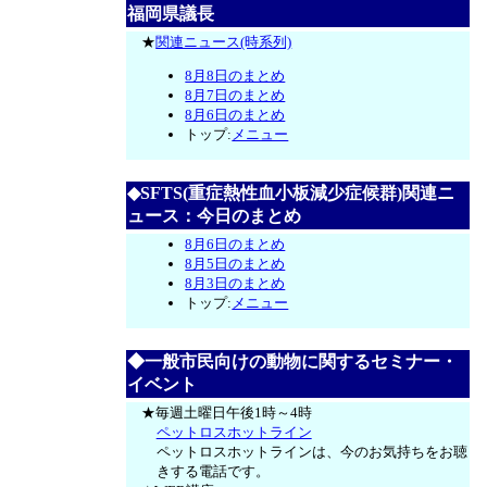
福岡県議長
★
関連ニュース(時系列)
8月8日のまとめ
8月7日のまとめ
8月6日のまとめ
トップ:
メニュー
◆SFTS(重症熱性血小板減少症候群)関連ニ
ュース：今日のまとめ
8月6日のまとめ
8月5日のまとめ
8月3日のまとめ
トップ:
メニュー
◆一般市民向けの動物に関するセミナー・
イベント
★毎週土曜日午後1時～4時
ペットロスホットライン
ペットロスホットラインは、今のお気持ちをお聴
きする電話です。