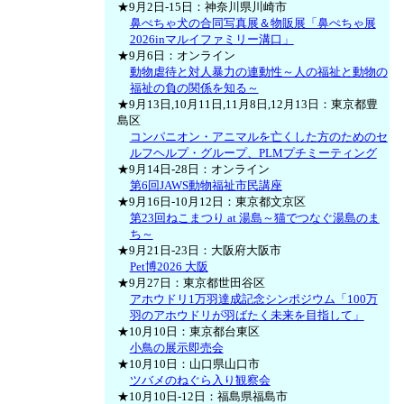
★9月2日-15日：神奈川県川崎市
鼻ぺちゃ犬の合同写真展＆物販展「鼻ぺちゃ展
2026inマルイファミリー溝口」
★9月6日：オンライン
動物虐待と対人暴力の連動性～人の福祉と動物の
福祉の負の関係を知る～
★9月13日,10月11日,11月8日,12月13日：東京都豊
島区
コンパニオン・アニマルを亡くした方のためのセ
ルフヘルプ・グループ、PLMプチミーティング
★9月14日-28日：オンライン
第6回JAWS動物福祉市民講座
★9月16日-10月12日：東京都文京区
第23回ねこまつり at 湯島～猫でつなぐ湯島のま
ち～
★9月21日-23日：大阪府大阪市
Pet博2026 大阪
★9月27日：東京都世田谷区
アホウドリ1万羽達成記念シンポジウム「100万
羽のアホウドリが羽ばたく未来を目指して」
★10月10日：東京都台東区
小鳥の展示即売会
★10月10日：山口県山口市
ツバメのねぐら入り観察会
★10月10日-12日：福島県福島市