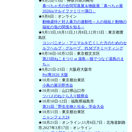
★9月2日-15日：神奈川県川崎市
鼻ぺちゃ犬の合同写真展＆物販展「鼻ぺちゃ展
2026inマルイファミリー溝口」
★9月6日：オンライン
動物虐待と対人暴力の連動性～人の福祉と動物の
福祉の負の関係を知る～
★9月13日,10月11日,11月8日,12月13日：東京都豊
島区
コンパニオン・アニマルを亡くした方のためのセ
ルフヘルプ・グループ、PLMプチミーティング
★9月16日-10月12日：東京都文京区
第23回ねこまつり at 湯島～猫でつなぐ湯島のま
ち～
★9月21日-23日：大阪府大阪市
Pet博2026 大阪
★10月10日：東京都台東区
小鳥の展示即売会
★10月10日：山口県山口市
ツバメのねぐら入り観察会
★10月10日-12日：福島県福島市
第31回「野生生物と社会」学会大会
★10月11日：東京都台東区
ニャンフェス24
★10月21日：オンライン,11月6日,7日：北海道釧路
市,2027年3月17日：オンライン