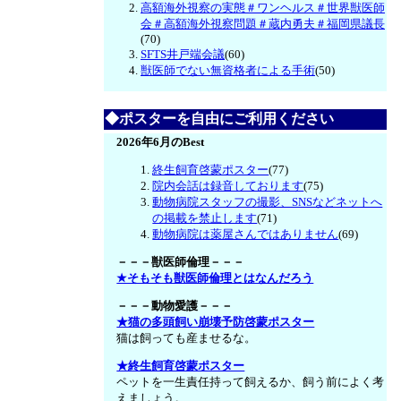
高額海外視察の実態＃ワンヘルス＃世界獣医師
会＃高額海外視察問題＃蔵内勇夫＃福岡県議長
(70)
SFTS井戸端会議
(60)
獣医師でない無資格者による手術
(50)
◆ポスターを自由にご利用ください
2026年6月のBest
終生飼育啓蒙ポスター
(77)
院内会話は録音しております
(75)
動物病院スタッフの撮影、SNSなどネットへ
の掲載を禁止します
(71)
動物病院は薬屋さんではありません
(69)
－－－獣医師倫理－－－
★そもそも獣医師倫理とはなんだろう
－－－動物愛護－－－
★猫の多頭飼い崩壊予防啓蒙ポスター
猫は飼っても産ませるな。
★終生飼育啓蒙ポスター
ペットを一生責任持って飼えるか、飼う前によく考
えましょう。