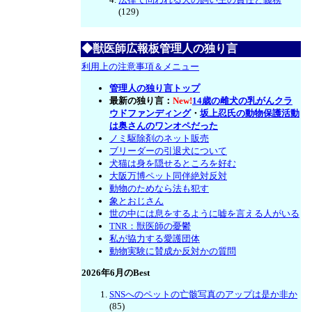
(129)
◆獣医師広報板管理人の独り言
利用上の注意事項＆メニュー
管理人の独り言トップ
最新の独り言：
New!
14歳の雌犬の乳がんクラ
ウドファンディング
・
坂上忍氏の動物保護活動
は奥さんのワンオペだった
ノミ駆除剤のネット販売
ブリーダーの引退犬について
犬猫は身を隠せるところを好む
大阪万博ペット同伴絶対反対
動物のためなら法も犯す
象とおじさん
世の中には息をするように嘘を言える人がいる
TNR：獣医師の憂鬱
私が協力する愛護団体
動物実験に賛成か反対かの質問
2026年6月のBest
SNSへのペットの亡骸写真のアップは是か非か
(85)