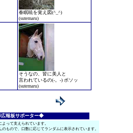
春眠暁を覚え図(^_^)
(sutemaru)
、
そうなの、皆に美人と
言われているの(-。-) ボソッ
(sutemaru)
師広報板サポーター◆
によって支えられています。
んのもので、口数に応じてランダムに表示されています。