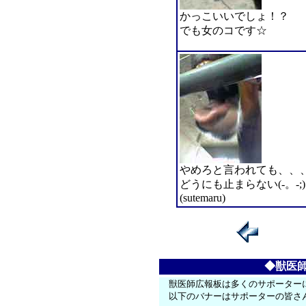
かっこいいでしょ！？
でも女のコです☆
やめろと言われても、、
どうにも止まらない(-。-;)
(sutemaru)
◆獣医
獣医師広報板は多くのサポーター
以下のバナーはサポーターの皆さ