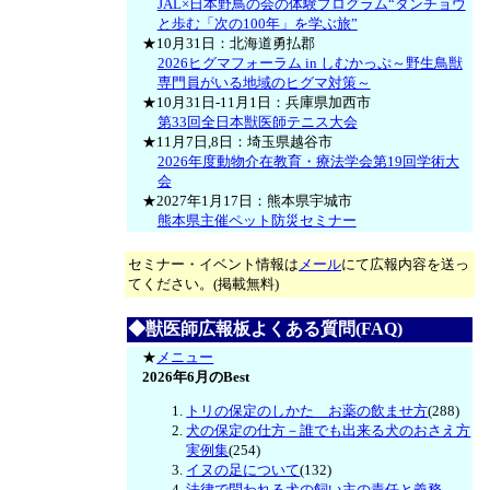
JAL×日本野鳥の会の体験プログラム“タンチョウ
と歩む「次の100年」を学ぶ旅”
★10月31日：北海道勇払郡
2026ヒグマフォーラム in しむかっぷ～野生鳥獣
専門員がいる地域のヒグマ対策～
★10月31日-11月1日：兵庫県加西市
第33回全日本獣医師テニス大会
★11月7日,8日：埼玉県越谷市
2026年度動物介在教育・療法学会第19回学術大
会
★2027年1月17日：熊本県宇城市
熊本県主催ペット防災セミナー
セミナー・イベント情報は
メール
にて広報内容を送っ
てください。(掲載無料)
◆獣医師広報板よくある質問(FAQ)
★
メニュー
2026年6月のBest
トリの保定のしかた お薬の飲ませ方
(288)
犬の保定の仕方－誰でも出来る犬のおさえ方
実例集
(254)
イヌの足について
(132)
法律で問われる犬の飼い主の責任と義務