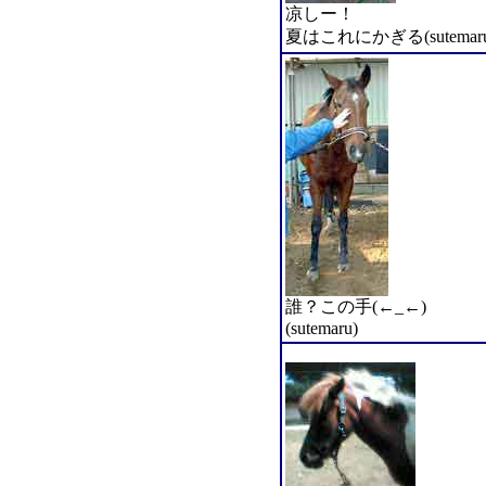
凉しー！
夏はこれにかぎる(sutemaru
誰？この手(←_←)
(sutemaru)