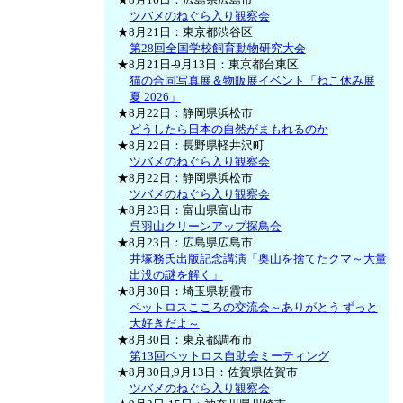
ツバメのねぐら入り観察会
★8月21日：東京都渋谷区
第28回全国学校飼育動物研究大会
★8月21日-9月13日：東京都台東区
猫の合同写真展＆物販展イベント「ねこ休み展
夏 2026」
★8月22日：静岡県浜松市
どうしたら日本の自然がまもれるのか
★8月22日：長野県軽井沢町
ツバメのねぐら入り観察会
★8月22日：静岡県浜松市
ツバメのねぐら入り観察会
★8月23日：富山県富山市
呉羽山クリーンアップ探鳥会
★8月23日：広島県広島市
井塚務氏出版記念講演「奥山を捨てたクマ～大量
出没の謎を解く」
★8月30日：埼玉県朝霞市
ペットロスこころの交流会～ありがとう ずっと
大好きだよ～
★8月30日：東京都調布市
第13回ペットロス自助会ミーティング
★8月30日,9月13日：佐賀県佐賀市
ツバメのねぐら入り観察会