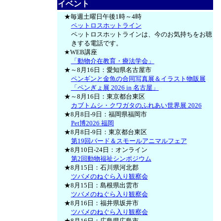
イベント
★毎週土曜日午後1時～4時
ペットロスホットライン
ペットロスホットラインは、今のお気持ちをお聴
きする電話です。
★WEB講座
「動物介在教育・療法学会」
★～8月16日：愛知県名古屋市
ペンギンと金魚の合同写真展＆イラスト物販展
「ペンぎょ展 2026 in 名古屋」
★～8月16日：東京都台東区
カブトムシ・クワガタのふれあい世界展 2026
★8月8日-9日：福岡県福岡市
Pet博2026 福岡
★8月8日-9日：東京都台東区
第19回バード＆スモールアニマルフェア
★8月10日-24日：オンライン
第2回動物福祉シンポジウム
★8月15日：石川県河北郡
ツバメのねぐら入り観察会
★8月15日：島根県出雲市
ツバメのねぐら入り観察会
★8月16日：福井県坂井市
ツバメのねぐら入り観察会
★8月16日：広島県広島市