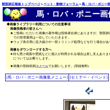
獣医師広報板トップページ
＞
ペット・動物フォーラム
＞
馬・ロバ・ポニー
馬・ロバ・ポニー画像
◆画像ライブラリー利用についての注意事項
画像投稿者の皆さんへ
★ご投稿いただいた画像の著作権は投稿者自身にありますが、獣医師
での管理運用は一任していただきます。
★ウェブ表示用に拡大縮小や一部トリミング処理などを行う場合があ
画像をダウンロードする方へ
★待ち受け画面や壁紙などに個人が利用される場合は差し支えありま
についてはお断りします。
★画像の登録依頼は
メール
でお願いします。(登録無料)
[馬・ロバ・ポニー画像集メニュー]
[セミナー・イベント]