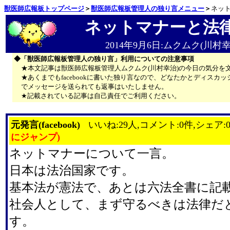
獣医師広報板トップページ
＞
獣医師広報板管理人の独り言メニュー
＞
ネッ
ネットマナーと法
2014年9月6日:ムクムク(川村幸
◆「獣医師広報板管理人の独り言」利用についての注意事項
★本文記事は獣医師広報板管理人ムクムク(川村幸治)の今日の気分を
★あくまでもfacebookに書いた独り言なので、どなたかとディス
でメッセージを送られても返事はいたしません。
★記載されている記事は自己責任でご利用ください。
元発言(facebook)
いいね:29人,コメント:0件,シェア:
にジャンプ)
ネットマナーについて一言。
日本は法治国家です。
基本法が憲法で、あとは六法全書に記
社会人として、まず守るべきは法律だ
す。