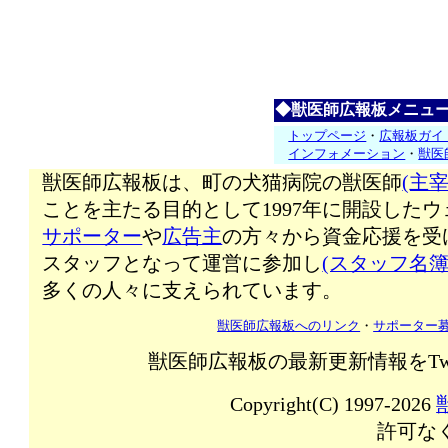
◆獣医師広報板メニュ
トップページ
・
広報板ガイ
インフォメーション
・
獣医
獣医師広報板は、町の犬猫病院の獣医師
(主宰
ことを主たる目的として1997年に開設した
サポーター
や
広告主
の方々から資金応援を受
スタッフとなって運営に参加し
(スタッフ名簿
多くの人々に支えられています。
獣医師広報板へのリンク
・
サポーター
獣医師広報板の最新更新情報をTw
Copyright(C) 1997-2026
許可な