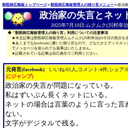
獣医師広報板トップページ
＞
獣医師広報板管理人の独り言メニュー
＞
政治
政治家の失言とネッ
2025年7月10日:ムクムク(川村幸治
◆「獣医師広報板管理人の独り言」利用についての注意事項
★本文記事は獣医師広報板管理人ムクムク(川村幸治)の今日の気分を
★あくまでもfacebookに書いた独り言なので、どなたかとディス
でメッセージを送られても返事はいたしません。
★記載されている記事は自己責任でご利用ください。
元発言(facebook)
いいね:61人,コメント:4件,シェア:
にジャンプ)
政治家の失言が問題になっている。
私はずいぶん長くネットにいる。
ネットの場合は言葉のように言った言
ない。
文字がデジタルで残る。