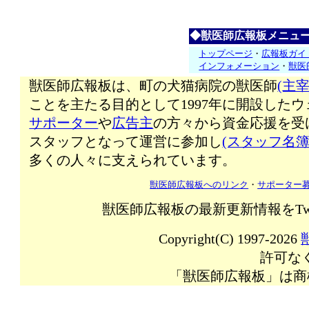
◆獣医師広報板メニュ
トップページ
・
広報板ガイ
インフォメーション
・
獣医
獣医師広報板は、町の犬猫病院の獣医師
(主宰
ことを主たる目的として1997年に開設した
サポーター
や
広告主
の方々から資金応援を受
スタッフとなって運営に参加し
(スタッフ名簿
多くの人々に支えられています。
獣医師広報板へのリンク
・
サポーター
獣医師広報板の最新更新情報をTw
Copyright(C) 1997-2026
許可な
「獣医師広報板」は商標登