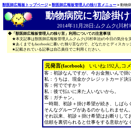
獣医師広報板トップページ
＞
獣医師広報板管理人の独り言メニュー
＞
動物
動物病院に初診掛け
2014年11月28日:ムクムク(川村
◆「獣医師広報板管理人の独り言」利用についての注意事項
★本文記事は獣医師広報板管理人ムクムク(川村幸治)の今日の気分を
★あくまでもfacebookに書いた独り言なので、どなたかとディス
★記載されている記事は自己責任でご利用ください。
元発言(facebook)
いいね:192人,コメ
客：初診なんですが、今お金無いんで掛
私：うちは、現金かクレジットカード決
客：何でですか？
私：後で払いに来た人いないから。
客：ガチャン。
一時期、初診＋掛け希望が続き、しばら
そんなグループがあるのかもしれません
それ以来、初診＋掛け希望はお断りして
信頼を裏切られると仕事をする意欲がな