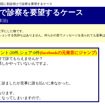
病院に初診掛けで診察を要望するケース
で診察を要望するケース
幸治)
文字にした物です。
カッションする気持ちはありません。何らかの形でメッセージを送られても返事
ント:20件,シェア:0件
(facebookの元発言にジャンプ)
けで診てもらえませんか？
済しかやっていないんですよ。
く診ましたが見事に誰も払いに来なかった。
。
おります。
くなってしまいますので。