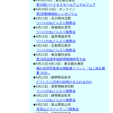
★8月8日-9日：東京都台東区
第19回バード＆スモールアニマルフェア
★8月10日-24日：オンライン
第2回動物福祉シンポジウム
★8月15日：石川県河北郡
ツバメのねぐら入り観察会
★8月15日：島根県出雲市
ツバメのねぐら入り観察会
★8月16日：福井県坂井市
ツバメのねぐら入り観察会
★8月16日：広島県広島市
ツバメのねぐら入り観察会
★8月21日：東京都渋谷区
第28回全国学校飼育動物研究大会
★8月21日-9月13日：東京都台東区
猫の合同写真展＆物販展イベント「ねこ休み展
夏 2026」
★8月22日：静岡県浜松市
どうしたら日本の自然がまもれるのか
★8月22日：長野県軽井沢町
ツバメのねぐら入り観察会
★8月22日：静岡県浜松市
ツバメのねぐら入り観察会
★8月23日：富山県富山市
呉羽山クリーンアップ探鳥会