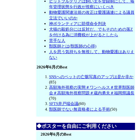
ピットブルテリアは飼い主を登録制にして、毎
年管理状態を行政が視察にいくべき
動物愛護関連法規の改正は愛護議連による議員
立法でいいのか
神ボランティアに賠償命令判決
犬猫の殺処分には反対だ、でもそのための落Z
を付ける為に消費税が上がるとしたら
苦手な人
獣医師とは(獣医師の心得)
人を思う気持ちを無視して、動物愛護はありえ
ない
2026年6月のBest
SNSへのペットの亡骸写真のアップは是か非か
(85)
高額海外視察の実態＃ワンヘルス＃世界獣医師
会＃高額海外視察問題＃蔵内勇夫＃福岡県議長
(70)
SFTS井戸端会議
(60)
獣医師でない無資格者による手術
(50)
◆ポスターを自由にご利用ください
2026年6月のBest