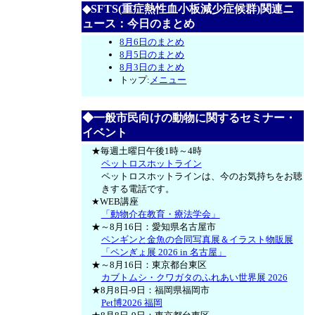
◆SFTS(重症熱性血小板減少症候群)関連ニ
ュース：今日のまとめ
8月6日のまとめ
8月5日のまとめ
8月3日のまとめ
トップ:
メニュー
◆一般市民向けの動物に関するセミナー・
イベント
★毎週土曜日午後1時～4時
ペットロスホットライン
ペットロスホットラインは、今のお気持ちをお聴
きする電話です。
★WEB講座
「動物介在教育・療法学会」
★～8月16日：愛知県名古屋市
ペンギンと金魚の合同写真展＆イラスト物販展
「ペンぎょ展 2026 in 名古屋」
★～8月16日：東京都台東区
カブトムシ・クワガタのふれあい世界展 2026
★8月8日-9日：福岡県福岡市
Pet博2026 福岡