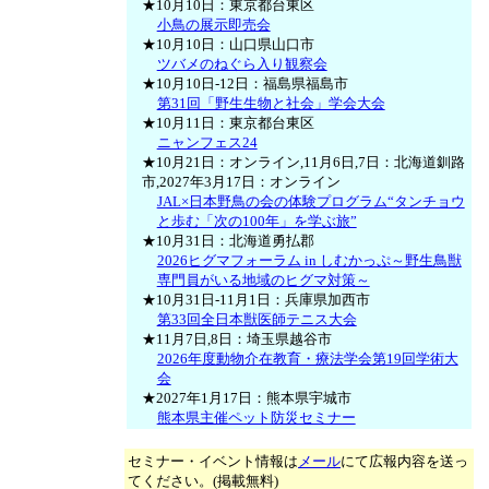
★10月10日：東京都台東区
小鳥の展示即売会
★10月10日：山口県山口市
ツバメのねぐら入り観察会
★10月10日-12日：福島県福島市
第31回「野生生物と社会」学会大会
★10月11日：東京都台東区
ニャンフェス24
★10月21日：オンライン,11月6日,7日：北海道釧路
市,2027年3月17日：オンライン
JAL×日本野鳥の会の体験プログラム“タンチョウ
と歩む「次の100年」を学ぶ旅”
★10月31日：北海道勇払郡
2026ヒグマフォーラム in しむかっぷ～野生鳥獣
専門員がいる地域のヒグマ対策～
★10月31日-11月1日：兵庫県加西市
第33回全日本獣医師テニス大会
★11月7日,8日：埼玉県越谷市
2026年度動物介在教育・療法学会第19回学術大
会
★2027年1月17日：熊本県宇城市
熊本県主催ペット防災セミナー
セミナー・イベント情報は
メール
にて広報内容を送っ
てください。(掲載無料)