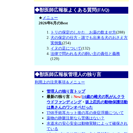
◆獣医師広報板よくある質問(FAQ)
★
メニュー
2026年6月のBest
トリの保定のしかた お薬の飲ませ方
(288)
犬の保定の仕方－誰でも出来る犬のおさえ方
実例集
(254)
イヌの足について
(132)
法律で問われる犬の飼い主の責任と義務
(129)
◆獣医師広報板管理人の独り言
利用上の注意事項＆メニュー
管理人の独り言トップ
最新の独り言：
New!
14歳の雌犬の乳がんクラ
ウドファンディング
・
坂上忍氏の動物保護活動
は奥さんのワンオペだった
TNR手術耳カット後の耳の炎症浮腫について
薬物の静脈注射なら苦痛はない？
水道水の安心安全は動物実験によって確保され
ている