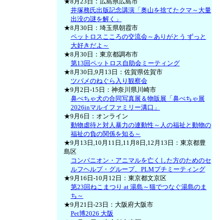
★8月23日：広島県広島市
井塚務氏出版記念講演「奥山を捨てたクマ～大量
出没の謎を解く」
★8月30日：埼玉県朝霞市
ペットロスこころの交流会～ありがとう ずっと
大好きだよ～
★8月30日：東京都調布市
第13回ペットロス自助会ミーティング
★8月30日,9月13日：佐賀県佐賀市
ツバメのねぐら入り観察会
★9月2日-15日：神奈川県川崎市
鼻ぺちゃ犬の合同写真展＆物販展「鼻ぺちゃ展
2026inマルイファミリー溝口」
★9月6日：オンライン
動物虐待と対人暴力の連動性～人の福祉と動物の
福祉の負の関係を知る～
★9月13日,10月11日,11月8日,12月13日：東京都豊
島区
コンパニオン・アニマルを亡くした方のためのセ
ルフヘルプ・グループ、PLMプチミーティング
★9月16日-10月12日：東京都文京区
第23回ねこまつり at 湯島～猫でつなぐ湯島のま
ち～
★9月21日-23日：大阪府大阪市
Pet博2026 大阪