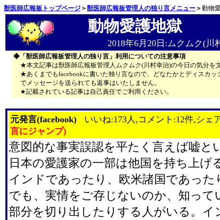
獣医師広報板トップページ
＞
獣医師広報板管理人の独り言メニュー
＞
動物
動物愛護地獄
2018年6月20日:ムクムク(川
◆「獣医師広報板管理人の独り言」利用についての注意事項
★本文記事は獣医師広報板管理人ムクムク(川村幸治)の今日の気分を
★あくまでもfacebookに書いた独り言なので、どなたかとディス
でメッセージを送られても返事はいたしません。
★記載されている記事は自己責任でご利用ください。
元発言(facebook)
いいね:173人,コメント:12件,シェア
言にジャンプ)
意図的な事実誤認を平たく言えば嘘と
日本の愛護家の一部は他国を持ち上げ
インドであったり、欧米諸国であった
でも、実情をご存じないのか、知って
部分を切り出したりする人がいる。イ