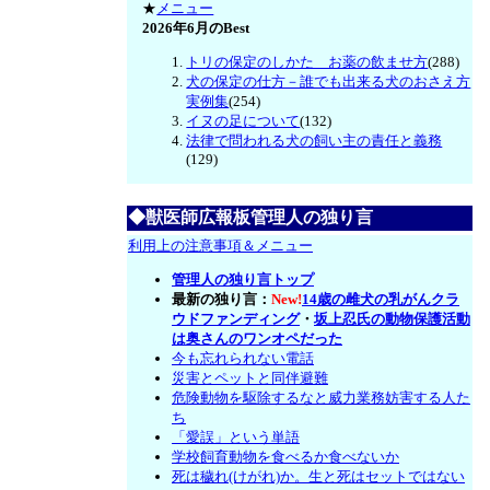
★
メニュー
2026年6月のBest
トリの保定のしかた お薬の飲ませ方
(288)
犬の保定の仕方－誰でも出来る犬のおさえ方
実例集
(254)
イヌの足について
(132)
法律で問われる犬の飼い主の責任と義務
(129)
◆獣医師広報板管理人の独り言
利用上の注意事項＆メニュー
管理人の独り言トップ
最新の独り言：
New!
14歳の雌犬の乳がんクラ
ウドファンディング
・
坂上忍氏の動物保護活動
は奥さんのワンオペだった
今も忘れられない電話
災害とペットと同伴避難
危険動物を駆除するなと威力業務妨害する人た
ち
「愛誤」という単語
学校飼育動物を食べるか食べないか
死は穢れ(けがれ)か。生と死はセットではない