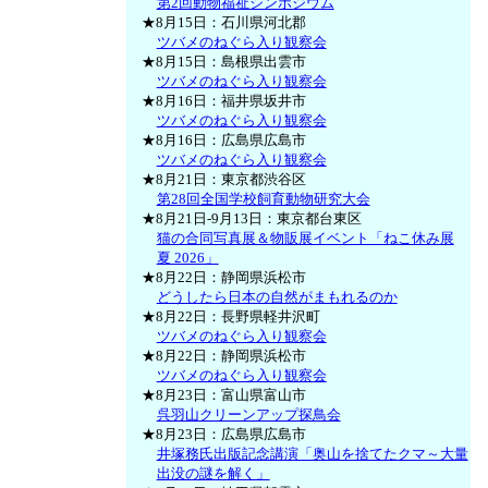
第2回動物福祉シンポジウム
★8月15日：石川県河北郡
ツバメのねぐら入り観察会
★8月15日：島根県出雲市
ツバメのねぐら入り観察会
★8月16日：福井県坂井市
ツバメのねぐら入り観察会
★8月16日：広島県広島市
ツバメのねぐら入り観察会
★8月21日：東京都渋谷区
第28回全国学校飼育動物研究大会
★8月21日-9月13日：東京都台東区
猫の合同写真展＆物販展イベント「ねこ休み展
夏 2026」
★8月22日：静岡県浜松市
どうしたら日本の自然がまもれるのか
★8月22日：長野県軽井沢町
ツバメのねぐら入り観察会
★8月22日：静岡県浜松市
ツバメのねぐら入り観察会
★8月23日：富山県富山市
呉羽山クリーンアップ探鳥会
★8月23日：広島県広島市
井塚務氏出版記念講演「奥山を捨てたクマ～大量
出没の謎を解く」