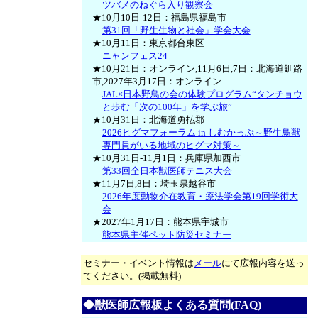
ツバメのねぐら入り観察会
★10月10日-12日：福島県福島市
第31回「野生生物と社会」学会大会
★10月11日：東京都台東区
ニャンフェス24
★10月21日：オンライン,11月6日,7日：北海道釧路
市,2027年3月17日：オンライン
JAL×日本野鳥の会の体験プログラム“タンチョウ
と歩む「次の100年」を学ぶ旅”
★10月31日：北海道勇払郡
2026ヒグマフォーラム in しむかっぷ～野生鳥獣
専門員がいる地域のヒグマ対策～
★10月31日-11月1日：兵庫県加西市
第33回全日本獣医師テニス大会
★11月7日,8日：埼玉県越谷市
2026年度動物介在教育・療法学会第19回学術大
会
★2027年1月17日：熊本県宇城市
熊本県主催ペット防災セミナー
セミナー・イベント情報は
メール
にて広報内容を送っ
てください。(掲載無料)
◆獣医師広報板よくある質問(FAQ)