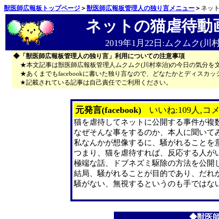
獣医師広報板トップページ
＞
獣医師広報板管理人の独り言メニュー
＞
ネッ
ネットの猫虐待動
2019年1月22日:ムクムク(川
◆「獣医師広報板管理人の独り言」利用についての注意事項
★本文記事は獣医師広報板管理人ムクムク(川村幸治)の今日の気分を
★あくまでもfacebookに書いた独り言なので、どなたかとディス
★記載されている記事は自己責任でご利用ください。
元発言(facebook)
いいね:109人,コメ
猫を虐待してネットに公開する事件が複
なぜそんな事をするのか、本人に聞いて
私なんかが想像するに、騒がれることを
つまり、猫を虐待すれば、反応する人が
極端な話、ドブネズミ駆除の方法を公開
結局、騒がれることが目的であり、だれ
騒がない、無視するというのも手ではな
◆獣医