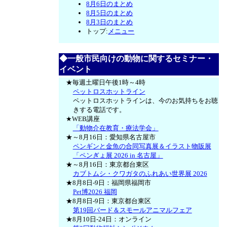
8月6日のまとめ
8月5日のまとめ
8月3日のまとめ
トップ:
メニュー
◆一般市民向けの動物に関するセミナー・
イベント
★毎週土曜日午後1時～4時
ペットロスホットライン
ペットロスホットラインは、今のお気持ちをお聴
きする電話です。
★WEB講座
「動物介在教育・療法学会」
★～8月16日：愛知県名古屋市
ペンギンと金魚の合同写真展＆イラスト物販展
「ペンぎょ展 2026 in 名古屋」
★～8月16日：東京都台東区
カブトムシ・クワガタのふれあい世界展 2026
★8月8日-9日：福岡県福岡市
Pet博2026 福岡
★8月8日-9日：東京都台東区
第19回バード＆スモールアニマルフェア
★8月10日-24日：オンライン