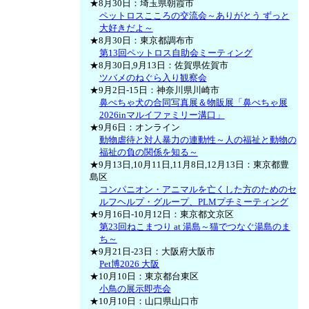
★8月30日：埼玉県朝霞市
ペットロスこころの交流会～ありがとう ずっと
大好きだよ～
★8月30日：東京都調布市
第13回ペットロス自助会ミーティング
★8月30日,9月13日：佐賀県佐賀市
ツバメのねぐら入り観察会
★9月2日-15日：神奈川県川崎市
鼻ぺちゃ犬の合同写真展＆物販展「鼻ぺちゃ展
2026inマルイファミリー溝口」
★9月6日：オンライン
動物虐待と対人暴力の連動性～人の福祉と動物の
福祉の負の関係を知る～
★9月13日,10月11日,11月8日,12月13日：東京都豊
島区
コンパニオン・アニマルを亡くした方のためのセ
ルフヘルプ・グループ、PLMプチミーティング
★9月16日-10月12日：東京都文京区
第23回ねこまつり at 湯島～猫でつなぐ湯島のま
ち～
★9月21日-23日：大阪府大阪市
Pet博2026 大阪
★10月10日：東京都台東区
小鳥の展示即売会
★10月10日：山口県山口市