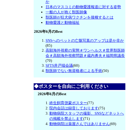
か
日本のマスコミの動物愛護報道に対する姿勢
一般の人が抱く獣医師像
獣医師が狂犬病ワクチンを接種するとは
動物愛護と動物福祉
2026年6月のBest
SNSへのペットの亡骸写真のアップは是か非か
(85)
高額海外視察の実態＃ワンヘルス＃世界獣医師
会＃高額海外視察問題＃蔵内勇夫＃福岡県議長
(70)
SFTS井戸端会議
(60)
獣医師でない無資格者による手術
(50)
◆ポスターを自由にご利用ください
2026年6月のBest
終生飼育啓蒙ポスター
(77)
院内会話は録音しております
(75)
動物病院スタッフの撮影、SNSなどネットへ
の掲載を禁止します
(71)
動物病院は薬屋さんではありません
(69)