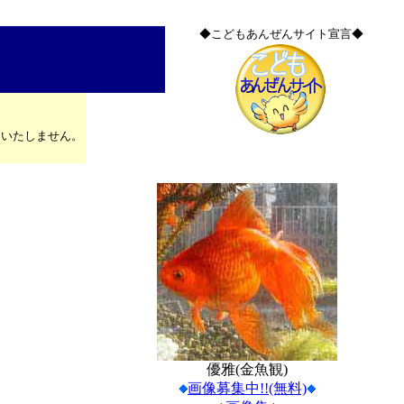
◆こどもあんぜんサイト宣言◆
はいたしません。
優雅(金魚観)
画像募集中!!(無料)