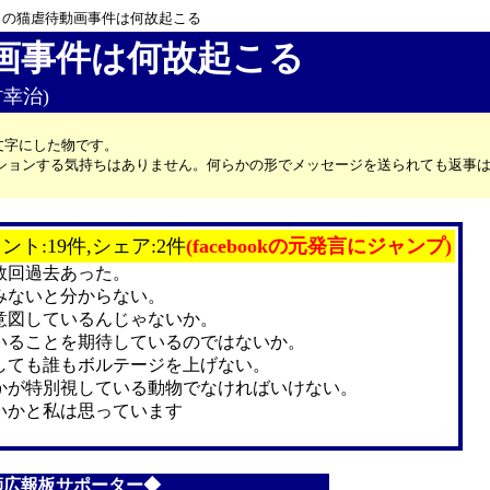
トの猫虐待動画事件は何故起こる
画事件は何故起こる
村幸治)
文字にした物です。
カッションする気持ちはありません。何らかの形でメッセージを送られても返事
ント:19件,シェア:2件
(facebookの元発言にジャンプ)
数回過去あった。
みないと分からない。
意図しているんじゃないか。
いることを期待しているのではないか。
しても誰もボルテージを上げない。
かが特別視している動物でなければいけない。
いかと私は思っています
師広報板サポーター◆