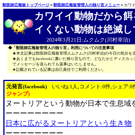
獣医師広報板トップページ
＞
獣医師広報板管理人の独り言メニュー
＞
カワ
カワイイ動物だから餌
イくない動物は絶滅し
2024年3月21日:ムクムク(川村幸治)
◆「獣医師広報板管理人の独り言」利用についての注意事項
★本文記事は獣医師広報板管理人ムクムク(川村幸治)の今日の気分を
★あくまでもfacebookに書いた独り言なので、どなたかとディス
でメッセージを送られても返事はいたしません。
★記載されている記事は自己責任でご利用ください。
元発言(facebook)
いいね:1人,コメント:0件,シェア:0
ジャンプ)
ヌートリアという動物が日本で生息域
ーーーーーーーー
日本に広がるヌートリアという生き物
ーーーーーーーー