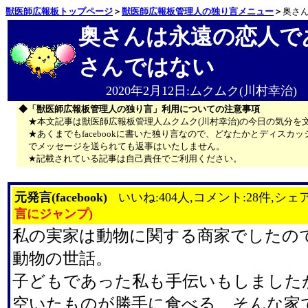
獣医師広報板トップページ
＞
獣医師広報板管理人の独り言メニュー
＞
奥さ
奥さんは永遠の恋人で
さんではない
2020年2月12日:ムクムク(川村幸治)
◆「獣医師広報板管理人の独り言」利用についての注意事項
★本文記事は獣医師広報板管理人ムクムク(川村幸治)の今日の気分を
★あくまでもfacebookに書いた独り言なので、どなたかとディス
でメッセージを送られても返事はいたしません。
★記載されている記事は自己責任でご利用ください。
元発言(facebook)
いいね:404人,コメント:28件,シェア
言にジャンプ)
私の実家は動物に関する商家でしたの
動物の世話。
子どもであった私も手伝いもしました
空いたものが勝手に食べる、そんな家