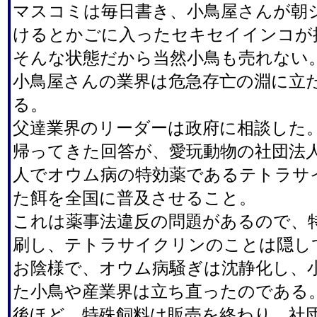
マスコミは毎日書き、小鳥屋さんが朝
けるとかごに入ったセキセイインコが
そんな状態だから当然小鳥も売れない
小鳥屋さんの業界は危急存亡の淵に立
る。
父達業界のリーダーは政府に相談した
帰ってきた回答が、愛玩動物の社団法
人でオウム病の特効薬であるテトラサ
た餌を全国に普及させること。
これは薬事法違反の問題があるので、
刷し、テトラサイクリンのことは隠し
お陰様で、オウム病騒ぎは沈静化し、
た小鳥や産業界は立ち直ったのである
後ほど、特殊飼料は販売を終わり、社