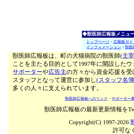
◆獣医師広報板メニュ
トップページ
・
広報板ガイ
インフォメーション
・
獣医
獣医師広報板は、町の犬猫病院の獣医師
(主宰
ことを主たる目的として1997年に開設した
サポーター
や
広告主
の方々から資金応援を受
スタッフとなって運営に参加し
(スタッフ名簿
多くの人々に支えられています。
獣医師広報板へのリンク
・
サポーター
獣医師広報板の最新更新情報をTw
Copyright(C) 1997-2026
許可な