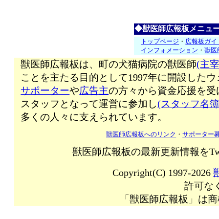
◆獣医師広報板メニュ
トップページ
・
広報板ガイ
インフォメーション
・
獣医
獣医師広報板は、町の犬猫病院の獣医師
(主宰
ことを主たる目的として1997年に開設した
サポーター
や
広告主
の方々から資金応援を受
スタッフとなって運営に参加し
(スタッフ名簿
多くの人々に支えられています。
獣医師広報板へのリンク
・
サポーター
獣医師広報板の最新更新情報をTw
Copyright(C) 1997-2026
許可な
「獣医師広報板」は商標登