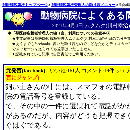
獣医師広報板トップページ
＞
獣医師広報板管理人の独り言メニュー
＞
動物
動物病院によくある
2021年4月4日:ムクムク(川村幸治)
◆「獣医師広報板管理人の独り言」利用についての注意事項
★本文記事は獣医師広報板管理人ムクムク(川村幸治)の今日の気分を
★あくまでもfacebookに書いた独り言なので、どなたかとディス
でメッセージを送られても返事はいたしません。
★記載されている記事は自己責任でご利用ください。
元発言(facebook)
いいね:161人,コメント:19件,シェア
言にジャンプ)
飼い主さんの中には、スマフォの電話
院の電話番号を登録している。
で、その中の一件に選ばれて電話がか
があるのだが、内容がどうも把握でき
ぐはぐである。