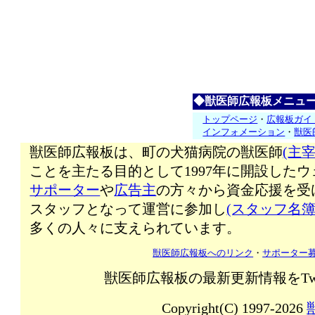
◆獣医師広報板メニュ
トップページ
・
広報板ガイ
インフォメーション
・
獣医
獣医師広報板は、町の犬猫病院の獣医師
(主宰
ことを主たる目的として1997年に開設した
サポーター
や
広告主
の方々から資金応援を受
スタッフとなって運営に参加し
(スタッフ名簿
多くの人々に支えられています。
獣医師広報板へのリンク
・
サポーター
獣医師広報板の最新更新情報をTw
Copyright(C) 1997-2026