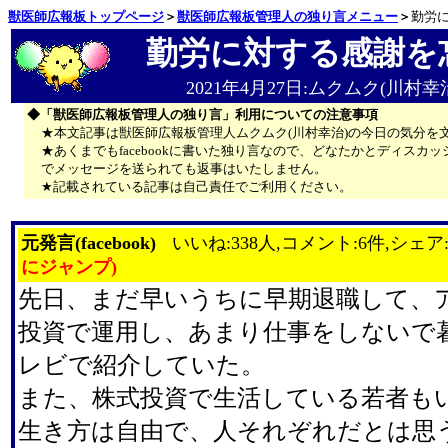
獣医師広報板トップページ
＞
獣医師広報板管理人の独り言メニュー
＞
勤労
勤労に対する感謝を
2021年4月27日:ムクムク(川村幸
◆「獣医師広報板管理人の独り言」利用についての注意事項
★本文記事は獣医師広報板管理人ムクムク(川村幸治)の今日の気分を
★あくまでもfacebookに書いた独り言なので、どなたかとディス
でメッセージを送られても返事はいたしません。
★記載されている記事は自己責任でご利用ください。
元発言(facebook)
いいね:338人,コメント:6件,シェア
にジャンプ)
先日、まだ早いうちに早期退職して、
投資で運用し、あまり仕事をしないで
レビで紹介していた。
また、株式投資で生活している若者も
生き方は自由で、人それぞれだとは思