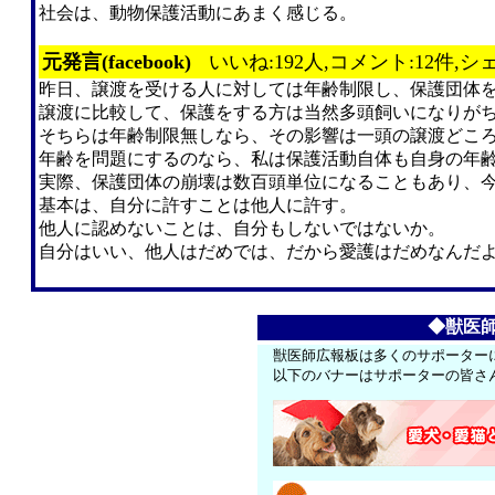
社会は、動物保護活動にあまく感じる。
元発言(facebook)
いいね:192人,コメント:12件,シ
昨日、譲渡を受ける人に対しては年齢制限し、保護団体
譲渡に比較して、保護をする方は当然多頭飼いになりが
そちらは年齢制限無しなら、その影響は一頭の譲渡どこ
年齢を問題にするのなら、私は保護活動自体も自身の年
実際、保護団体の崩壊は数百頭単位になることもあり、
基本は、自分に許すことは他人に許す。
他人に認めないことは、自分もしないではないか。
自分はいい、他人はだめでは、だから愛護はだめなんだ
◆獣医
獣医師広報板は多くのサポーター
以下のバナーはサポーターの皆さ