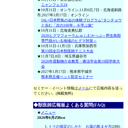
ニャンフェス24
★10月21日：オンライン,11月6日,7日：北海道釧路
市,2027年3月17日：オンライン
JAL×日本野鳥の会の体験プログラム“タンチョウ
と歩む「次の100年」を学ぶ旅”
★10月31日：北海道勇払郡
2026ヒグマフォーラム in しむかっぷ～野生鳥獣
専門員がいる地域のヒグマ対策～
★10月31日-11月1日：兵庫県加西市
第33回全日本獣医師テニス大会
★11月7日,8日：埼玉県越谷市
2026年度動物介在教育・療法学会第19回学術大
会
★2027年1月17日：熊本県宇城市
熊本県主催ペット防災セミナー
セミナー・イベント情報は
メール
にて広報内容を送っ
てください。(掲載無料)
◆獣医師広報板よくある質問(FAQ)
★
メニュー
2026年6月のBest
トリの保定のしかた お薬の飲ませ方
(288)