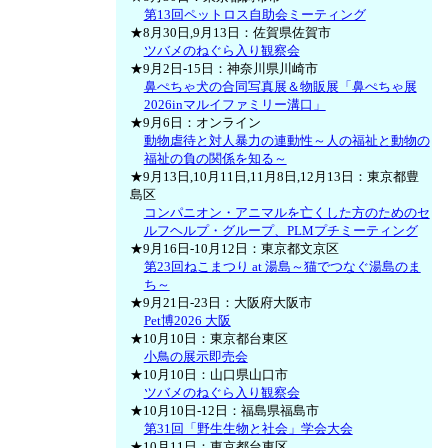
第13回ペットロス自助会ミーティング
★8月30日,9月13日：佐賀県佐賀市
ツバメのねぐら入り観察会
★9月2日-15日：神奈川県川崎市
鼻ぺちゃ犬の合同写真展＆物販展「鼻ぺちゃ展
2026inマルイファミリー溝口」
★9月6日：オンライン
動物虐待と対人暴力の連動性～人の福祉と動物の
福祉の負の関係を知る～
★9月13日,10月11日,11月8日,12月13日：東京都豊
島区
コンパニオン・アニマルを亡くした方のためのセ
ルフヘルプ・グループ、PLMプチミーティング
★9月16日-10月12日：東京都文京区
第23回ねこまつり at 湯島～猫でつなぐ湯島のま
ち～
★9月21日-23日：大阪府大阪市
Pet博2026 大阪
★10月10日：東京都台東区
小鳥の展示即売会
★10月10日：山口県山口市
ツバメのねぐら入り観察会
★10月10日-12日：福島県福島市
第31回「野生生物と社会」学会大会
★10月11日：東京都台東区