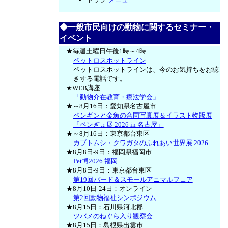
◆一般市民向けの動物に関するセミナー・
イベント
★毎週土曜日午後1時～4時
ペットロスホットライン
ペットロスホットラインは、今のお気持ちをお聴
きする電話です。
★WEB講座
「動物介在教育・療法学会」
★～8月16日：愛知県名古屋市
ペンギンと金魚の合同写真展＆イラスト物販展
「ペンぎょ展 2026 in 名古屋」
★～8月16日：東京都台東区
カブトムシ・クワガタのふれあい世界展 2026
★8月8日-9日：福岡県福岡市
Pet博2026 福岡
★8月8日-9日：東京都台東区
第19回バード＆スモールアニマルフェア
★8月10日-24日：オンライン
第2回動物福祉シンポジウム
★8月15日：石川県河北郡
ツバメのねぐら入り観察会
★8月15日：島根県出雲市