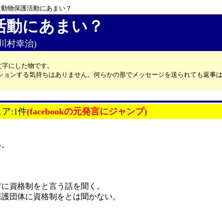
は動物保護活動にあまい？
活動にあまい？
(川村幸治)
文字にした物です。
カッションする気持ちはありません。何らかの形でメッセージを送られても返事
ェア:1件
(facebookの元発言にジャンプ)
る。
育に資格制をと言う話を聞く。
保護団体に資格制をとは聞かない。