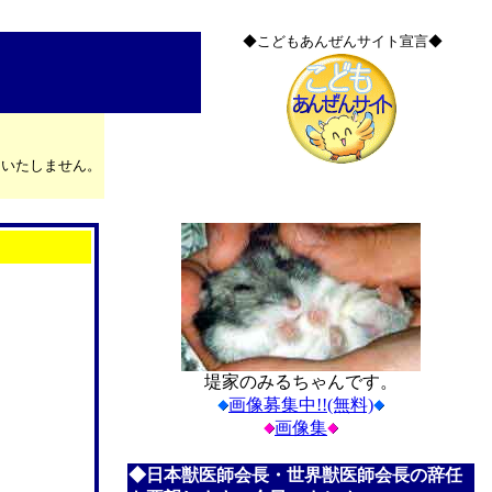
◆こどもあんぜんサイト宣言◆
はいたしません。
堤家のみるちゃんです。
画像募集中!!(無料)
画像集
◆日本獣医師会長・世界獣医師会長の辞任