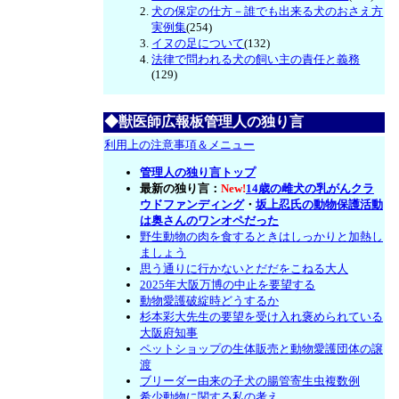
犬の保定の仕方－誰でも出来る犬のおさえ方
実例集
(254)
イヌの足について
(132)
法律で問われる犬の飼い主の責任と義務
(129)
◆獣医師広報板管理人の独り言
利用上の注意事項＆メニュー
管理人の独り言トップ
最新の独り言：
New!
14歳の雌犬の乳がんクラ
ウドファンディング
・
坂上忍氏の動物保護活動
は奥さんのワンオペだった
野生動物の肉を食するときはしっかりと加熱し
ましょう
思う通りに行かないとだだをこねる大人
2025年大阪万博の中止を要望する
動物愛護破綻時どうするか
杉本彩大先生の要望を受け入れ褒められている
大阪府知事
ペットショップの生体販売と動物愛護団体の譲
渡
ブリーダー由来の子犬の腸管寄生虫複数例
希少動物に関する私の考え