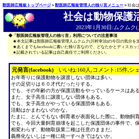
獣医師広報板トップページ
＞
獣医師広報板管理人の独り言メニュー
＞
社会
社会は動物保護
2023年1月30日:ムクムク
◆「獣医師広報板管理人の独り言」利用についての注意事項
★本文記事は獣医師広報板管理人ムクムク(川村幸治)の今日の気分を
★あくまでもfacebookに書いた独り言なので、どなたかとディス
★記載されている記事は自己責任でご利用ください。
元発言(facebook)
いいね:160人,コメント:15件,シ
お年寄りに保護動物を譲渡しない団体は多い。
その足切りは６０才代だったりする。
でも、その年齢の方が保護活動をやっているケースはあ
また、女子高生に譲渡しない団体もある。
でも、女子高生がやっている保護団体もある。
活動はかまわないのかな。
たまに、とんでもない飼育者が表面化した際に、動物飼
でも、今回大量飼育崩壊を起こした保護団体の事件で、
相変わらず、動物取扱業二種は任意のままだ。
義務化ないしは一種に統一すべきではないか。