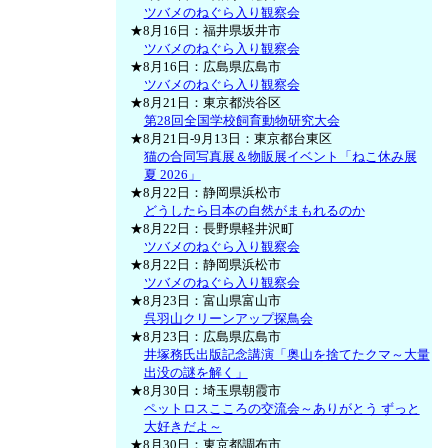
ツバメのねぐら入り観察会
★8月16日：福井県坂井市
ツバメのねぐら入り観察会
★8月16日：広島県広島市
ツバメのねぐら入り観察会
★8月21日：東京都渋谷区
第28回全国学校飼育動物研究大会
★8月21日-9月13日：東京都台東区
猫の合同写真展＆物販展イベント「ねこ休み展
夏 2026」
★8月22日：静岡県浜松市
どうしたら日本の自然がまもれるのか
★8月22日：長野県軽井沢町
ツバメのねぐら入り観察会
★8月22日：静岡県浜松市
ツバメのねぐら入り観察会
★8月23日：富山県富山市
呉羽山クリーンアップ探鳥会
★8月23日：広島県広島市
井塚務氏出版記念講演「奥山を捨てたクマ～大量
出没の謎を解く」
★8月30日：埼玉県朝霞市
ペットロスこころの交流会～ありがとう ずっと
大好きだよ～
★8月30日：東京都調布市