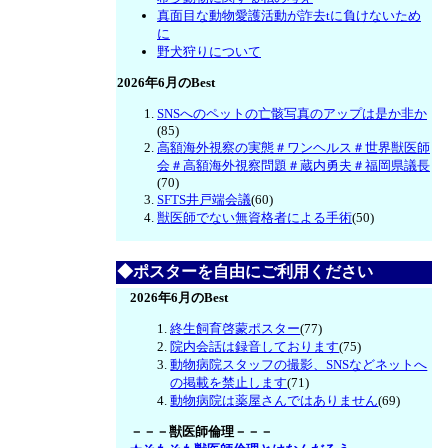
真面目な動物愛護活動が詐去tに負けないため
に
野犬狩りについて
2026年6月のBest
SNSへのペットの亡骸写真のアップは是か非か
(85)
高額海外視察の実態＃ワンヘルス＃世界獣医師
会＃高額海外視察問題＃蔵内勇夫＃福岡県議長
(70)
SFTS井戸端会議
(60)
獣医師でない無資格者による手術
(50)
◆ポスターを自由にご利用ください
2026年6月のBest
終生飼育啓蒙ポスター
(77)
院内会話は録音しております
(75)
動物病院スタッフの撮影、SNSなどネットへ
の掲載を禁止します
(71)
動物病院は薬屋さんではありません
(69)
－－－獣医師倫理－－－