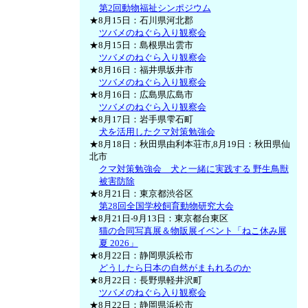
第2回動物福祉シンポジウム
★8月15日：石川県河北郡
ツバメのねぐら入り観察会
★8月15日：島根県出雲市
ツバメのねぐら入り観察会
★8月16日：福井県坂井市
ツバメのねぐら入り観察会
★8月16日：広島県広島市
ツバメのねぐら入り観察会
★8月17日：岩手県雫石町
犬を活用したクマ対策勉強会
★8月18日：秋田県由利本荘市,8月19日：秋田県仙
北市
クマ対策勉強会 犬と一緒に実践する 野生鳥獣
被害防除
★8月21日：東京都渋谷区
第28回全国学校飼育動物研究大会
★8月21日-9月13日：東京都台東区
猫の合同写真展＆物販展イベント「ねこ休み展
夏 2026」
★8月22日：静岡県浜松市
どうしたら日本の自然がまもれるのか
★8月22日：長野県軽井沢町
ツバメのねぐら入り観察会
★8月22日：静岡県浜松市