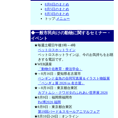
8月6日のまとめ
8月5日のまとめ
8月3日のまとめ
トップ:
メニュー
◆一般市民向けの動物に関するセミナー・
イベント
★毎週土曜日午後1時～4時
ペットロスホットライン
ペットロスホットラインは、今のお気持ちをお聴
きする電話です。
★WEB講座
「動物介在教育・療法学会」
★～8月16日：愛知県名古屋市
ペンギンと金魚の合同写真展＆イラスト物販展
「ペンぎょ展 2026 in 名古屋」
★～8月16日：東京都台東区
カブトムシ・クワガタのふれあい世界展 2026
★8月9日：福岡県福岡市
Pet博2026 福岡
★8月9日：東京都台東区
第19回バード＆スモールアニマルフェア
★8月10日-24日：オンライン