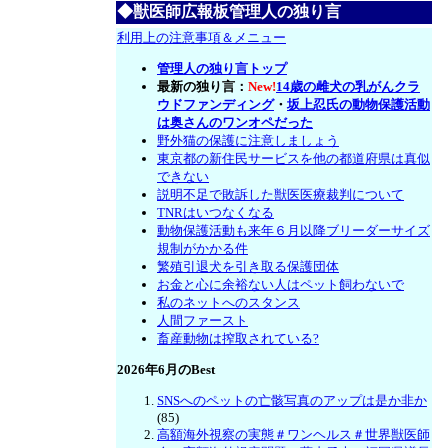
◆獣医師広報板管理人の独り言
利用上の注意事項＆メニュー
管理人の独り言トップ
最新の独り言：
New!
14歳の雌犬の乳がんクラ
ウドファンディング
・
坂上忍氏の動物保護活動
は奥さんのワンオペだった
野外猫の保護に注意しましょう
東京都の新住民サービスを他の都道府県は真似
できない
説明不足で敗訴した獣医医療裁判について
TNRはいつなくなる
動物保護活動も来年６月以降ブリーダーサイズ
規制がかかる件
繁殖引退犬を引き取る保護団体
お金と心に余裕ない人はペット飼わないで
私のネットへのスタンス
人間ファースト
畜産動物は搾取されている?
2026年6月のBest
SNSへのペットの亡骸写真のアップは是か非か
(85)
高額海外視察の実態＃ワンヘルス＃世界獣医師