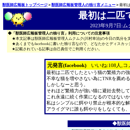
獣医師広報板トップページ
＞
獣医師広報板管理人の独り言メニュー
＞
最初
最初は二匹
2023年9月7日:
◆「獣医師広報板管理人の独り言」利用についての注意事項
★本文記事は獣医師広報板管理人ムクムク(川村幸治)の今日の気分を
★あくまでもfacebookに書いた独り言なので、どなたかとディス
★記載されている記事は自己責任でご利用ください。
元発言(facebook)
いいね:108人,コ
最初は二匹でしたという猫の繁殖力の強
不幸な猫を増やさない為にTNRを薦め
しかしなーと思う。
それほど繁殖力が強い猫に避妊去勢して
これ永遠に続く作業になるのではないか
私はシンプルに餌やり禁止が根本的な解
アライグマに誰も餌やりをしなくても、
◆獣医