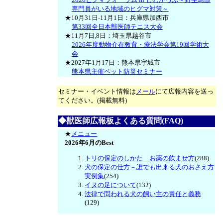
専門員がいる地域のヒグマ対策～
★10月31日-11月1日：兵庫県加西市
第33回全日本獣医師テニス大会
★11月7日,8日：埼玉県越谷市
2026年度動物介在教育・療法学会第19回学術大
会
★2027年1月17日：熊本県宇城市
熊本県主催ペット防災セミナー
セミナー・イベント情報は
メール
にて広報内容を送っ
てください。(掲載無料)
◆獣医師広報板よくある質問(FAQ)
★
メニュー
2026年6月のBest
トリの保定のしかた お薬の飲ませ方
(288)
犬の保定の仕方－誰でも出来る犬のおさえ方
実例集
(254)
イヌの足について
(132)
法律で問われる犬の飼い主の責任と義務
(129)