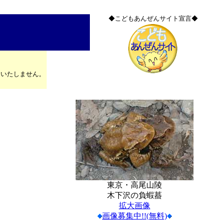
◆こどもあんぜんサイト宣言◆
はいたしません。
東京・高尾山陵
木下沢の負蝦蟇
拡大画像
画像募集中!!(無料)