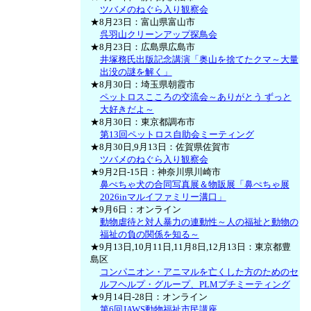
ツバメのねぐら入り観察会
★8月23日：富山県富山市
呉羽山クリーンアップ探鳥会
★8月23日：広島県広島市
井塚務氏出版記念講演「奥山を捨てたクマ～大量
出没の謎を解く」
★8月30日：埼玉県朝霞市
ペットロスこころの交流会～ありがとう ずっと
大好きだよ～
★8月30日：東京都調布市
第13回ペットロス自助会ミーティング
★8月30日,9月13日：佐賀県佐賀市
ツバメのねぐら入り観察会
★9月2日-15日：神奈川県川崎市
鼻ぺちゃ犬の合同写真展＆物販展「鼻ぺちゃ展
2026inマルイファミリー溝口」
★9月6日：オンライン
動物虐待と対人暴力の連動性～人の福祉と動物の
福祉の負の関係を知る～
★9月13日,10月11日,11月8日,12月13日：東京都豊
島区
コンパニオン・アニマルを亡くした方のためのセ
ルフヘルプ・グループ、PLMプチミーティング
★9月14日-28日：オンライン
第6回JAWS動物福祉市民講座