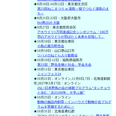
★9月16日-10月12日：東京都文京区
第23回ねこまつり at 湯島～猫でつなぐ湯島のま
ち～
★9月21日-23日：大阪府大阪市
Pet博2026 大阪
★9月27日：東京都世田谷区
アホウドリ1万羽達成記念シンポジウム「100万
羽のアホウドリが羽ばたく未来を目指して」
★10月10日：東京都台東区
小鳥の展示即売会
★10月10日：山口県山口市
ツバメのねぐら入り観察会
★10月10日-12日：福島県福島市
第31回「野生生物と社会」学会大会
★10月11日：東京都台東区
ニャンフェス24
★10月21日：オンライン,11月6日,7日：北海道釧路
市,2027年3月17日：オンライン
JAL×日本野鳥の会の体験プログラム“タンチョウ
と歩む「次の100年」を学ぶ旅”
★10月25日：オンライン
動物の施設内飼育～インハウスで動物介在プログ
ラムを実施するために～
★10月31日：北海道勇払郡
2026ヒグマフォーラム in しむかっぷ～野生鳥獣