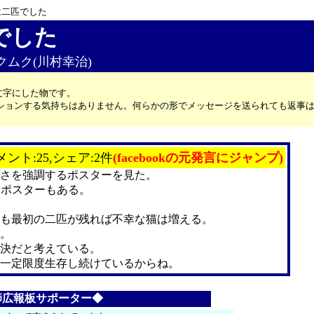
は二匹でした
でした
ムクムク(川村幸治)
文字にした物です。
カッションする気持ちはありません。何らかの形でメッセージを送られても返事
メント:25,シェア:2件
(facebookの元発言にジャンプ)
さを強調するポスターを見た。
るポスターもある。
も最初の二匹が残れば不幸な猫は増える。
。
決だと考えている。
一定限度生存し続けているからね。
師広報板サポーター◆