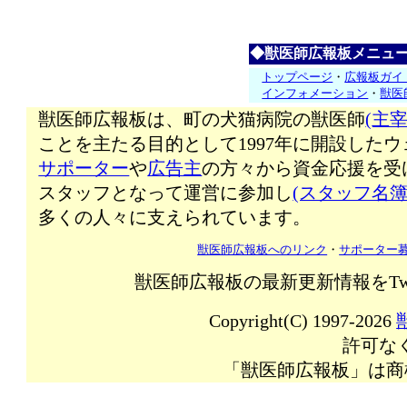
◆獣医師広報板メニュ
トップページ
・
広報板ガイ
インフォメーション
・
獣医
獣医師広報板は、町の犬猫病院の獣医師
(主宰
ことを主たる目的として1997年に開設した
サポーター
や
広告主
の方々から資金応援を受
スタッフとなって運営に参加し
(スタッフ名簿
多くの人々に支えられています。
獣医師広報板へのリンク
・
サポーター
獣医師広報板の最新更新情報をTw
Copyright(C) 1997-2026
許可な
「獣医師広報板」は商標登