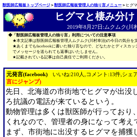
獣医師広報板トップページ
＞
獣医師広報板管理人の独り言メニュー
＞
ヒグ
ヒグマと棲み分け
2019年8月27日:ムクムク(川
◆「獣医師広報板管理人の独り言」利用についての注意事項
★本文記事は獣医師広報板管理人ムクムク(川村幸治)の今日の気分を
★あくまでもfacebookに書いた独り言なので、どなたかとディス
でメッセージを送られても返事はいたしません。
★記載されている記事は自己責任でご利用ください。
元発言(facebook)
いいね:210人,コメント:13件,シェア
言にジャンプ)
先日、北海道の市街地でヒグマが出没
ろ抗議の電話が来ているという。
動物管理は多くは獣医師が行っており
くれなので、管理者の身になって考え
まず、市街地に出没するヒグマを捕獲