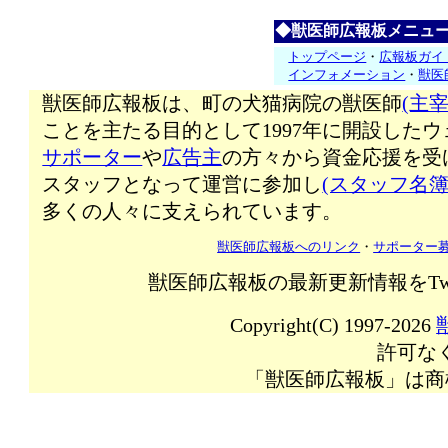
◆獣医師広報板メニュ
トップページ
・
広報板ガイ
インフォメーション
・
獣医
獣医師広報板は、町の犬猫病院の獣医師
(主宰
ことを主たる目的として1997年に開設した
サポーター
や
広告主
の方々から資金応援を受
スタッフとなって運営に参加し
(スタッフ名簿
多くの人々に支えられています。
獣医師広報板へのリンク
・
サポーター
獣医師広報板の最新更新情報をTw
Copyright(C) 1997-2026
許可な
「獣医師広報板」は商標登