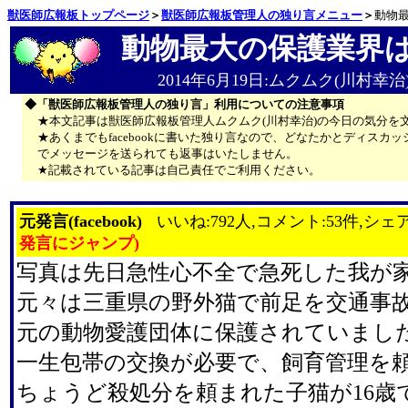
獣医師広報板トップページ
＞
獣医師広報板管理人の独り言メニュー
＞
動物
動物最大の保護業界
2014年6月19日:ムクムク(川村幸治
◆「獣医師広報板管理人の独り言」利用についての注意事項
★本文記事は獣医師広報板管理人ムクムク(川村幸治)の今日の気分を
★あくまでもfacebookに書いた独り言なので、どなたかとディス
でメッセージを送られても返事はいたしません。
★記載されている記事は自己責任でご利用ください。
元発言(facebook)
いいね:792人,コメント:53件,シェア
発言にジャンプ)
写真は先日急性心不全で急死した我が
元々は三重県の野外猫で前足を交通事
元の動物愛護団体に保護されていまし
一生包帯の交換が必要で、飼育管理を
ちょうど殺処分を頼まれた子猫が16歳