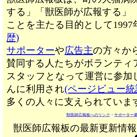
する」「獣医師が広報する」
ことを主たる目的として199
歴)
サポーター
や
広告主
の方々か
賛同する人たちがボランティ
スタッフとなって運営に参加
んに利用され
(ページビュー統
多くの人々に支えられていま
獣医師広報板へのリンク
・
サポーター
獣医師広報板の最新更新情報を