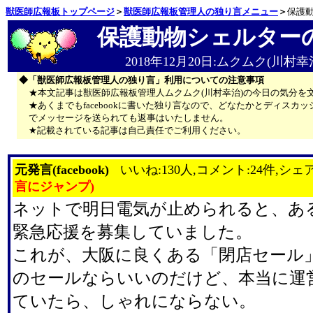
獣医師広報板トップページ
＞
獣医師広報板管理人の独り言メニュー
＞
保護
保護動物シェルター
2018年12月20日:ムクムク(川村幸
◆「獣医師広報板管理人の独り言」利用についての注意事項
★本文記事は獣医師広報板管理人ムクムク(川村幸治)の今日の気分を
★あくまでもfacebookに書いた独り言なので、どなたかとディス
でメッセージを送られても返事はいたしません。
★記載されている記事は自己責任でご利用ください。
元発言(facebook)
いいね:130人,コメント:24件,シェア
言にジャンプ)
ネットで明日電気が止められると、あ
緊急応援を募集していました。
これが、大阪に良くある「閉店セール
のセールならいいのだけど、本当に運
ていたら、しゃれにならない。