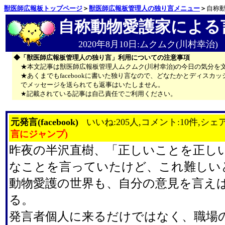
獣医師広報板トップページ
＞
獣医師広報板管理人の独り言メニュー
＞
自称
自称動物愛護家による
2020年8月10日:ムクムク(川村幸治)
◆「獣医師広報板管理人の独り言」利用についての注意事項
★本文記事は獣医師広報板管理人ムクムク(川村幸治)の今日の気分を
★あくまでもfacebookに書いた独り言なので、どなたかとディス
でメッセージを送られても返事はいたしません。
★記載されている記事は自己責任でご利用ください。
元発言(facebook)
いいね:205人,コメント:10件,シェア
言にジャンプ)
昨夜の半沢直樹、「正しいことを正し
なことを言っていたけど、これ難しい
動物愛護の世界も、自分の意見を言え
る。
発言者個人に来るだけではなく、職場