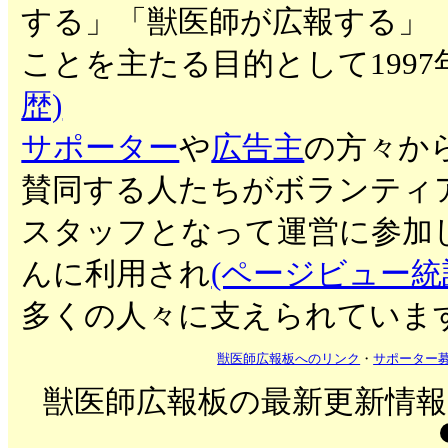
する」「獣医師が広報する」
ことを主たる目的として199
歴)
サポーター
や
広告主
の方々か
賛同する人たちがボランティ
スタッフとなって運営に参加
んに利用され
(ページビュー統
多くの人々に支えられていま
獣医師広報板へのリンク
・
サポーター
獣医師広報板の最新更新情報を