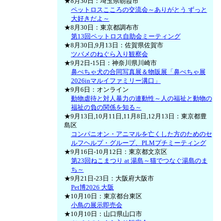
★8月30日：埼玉県朝霞市
ペットロスこころの交流会～ありがとう ずっと
大好きだよ～
★8月30日：東京都調布市
第13回ペットロス自助会ミーティング
★8月30日,9月13日：佐賀県佐賀市
ツバメのねぐら入り観察会
★9月2日-15日：神奈川県川崎市
鼻ぺちゃ犬の合同写真展＆物販展「鼻ぺちゃ展
2026inマルイファミリー溝口」
★9月6日：オンライン
動物虐待と対人暴力の連動性～人の福祉と動物の
福祉の負の関係を知る～
★9月13日,10月11日,11月8日,12月13日：東京都豊
島区
コンパニオン・アニマルを亡くした方のためのセ
ルフヘルプ・グループ、PLMプチミーティング
★9月16日-10月12日：東京都文京区
第23回ねこまつり at 湯島～猫でつなぐ湯島のま
ち～
★9月21日-23日：大阪府大阪市
Pet博2026 大阪
★10月10日：東京都台東区
小鳥の展示即売会
★10月10日：山口県山口市