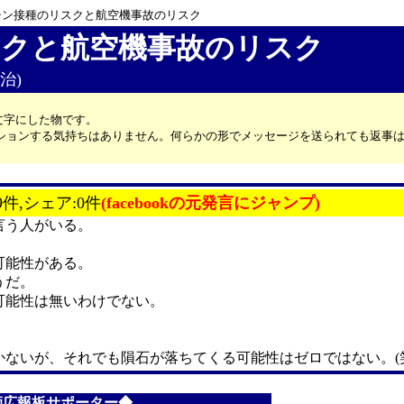
チン接種のリスクと航空機事故のリスク
クと航空機事故のリスク
治)
文字にした物です。
カッションする気持ちはありません。何らかの形でメッセージを送られても返事
9件,シェア:0件
(facebookの元発言にジャンプ)
言う人がいる。
可能性がある。
うだ。
可能性は無いわけでない。
ないが、それでも隕石が落ちてくる可能性はゼロではない。(
師広報板サポーター◆