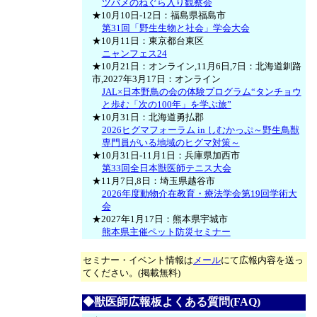
ツバメのねぐら入り観察会
★10月10日-12日：福島県福島市
第31回「野生生物と社会」学会大会
★10月11日：東京都台東区
ニャンフェス24
★10月21日：オンライン,11月6日,7日：北海道釧路
市,2027年3月17日：オンライン
JAL×日本野鳥の会の体験プログラム“タンチョウ
と歩む「次の100年」を学ぶ旅”
★10月31日：北海道勇払郡
2026ヒグマフォーラム in しむかっぷ～野生鳥獣
専門員がいる地域のヒグマ対策～
★10月31日-11月1日：兵庫県加西市
第33回全日本獣医師テニス大会
★11月7日,8日：埼玉県越谷市
2026年度動物介在教育・療法学会第19回学術大
会
★2027年1月17日：熊本県宇城市
熊本県主催ペット防災セミナー
セミナー・イベント情報は
メール
にて広報内容を送っ
てください。(掲載無料)
◆獣医師広報板よくある質問(FAQ)