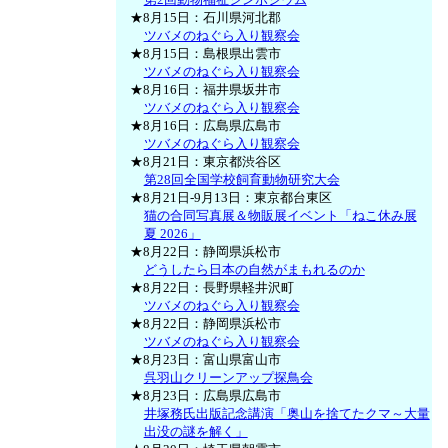
★8月15日：石川県河北郡
ツバメのねぐら入り観察会
★8月15日：島根県出雲市
ツバメのねぐら入り観察会
★8月16日：福井県坂井市
ツバメのねぐら入り観察会
★8月16日：広島県広島市
ツバメのねぐら入り観察会
★8月21日：東京都渋谷区
第28回全国学校飼育動物研究大会
★8月21日-9月13日：東京都台東区
猫の合同写真展＆物販展イベント「ねこ休み展
夏 2026」
★8月22日：静岡県浜松市
どうしたら日本の自然がまもれるのか
★8月22日：長野県軽井沢町
ツバメのねぐら入り観察会
★8月22日：静岡県浜松市
ツバメのねぐら入り観察会
★8月23日：富山県富山市
呉羽山クリーンアップ探鳥会
★8月23日：広島県広島市
井塚務氏出版記念講演「奥山を捨てたクマ～大量
出没の謎を解く」