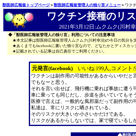
獣医師広報板トップページ
＞
獣医師広報板管理人の独り言メニュー
＞
ワク
ワクチン接種のリス
2021年3月12日:ムクムク(川村幸
◆「獣医師広報板管理人の独り言」利用についての注意事項
★本文記事は獣医師広報板管理人ムクムク(川村幸治)の今日の気分を
★あくまでもfacebookに書いた独り言なので、どなたかとディス
★記載されている記事は自己責任でご利用ください。
元発言(facebook)
いいね:199人,コメント:
ワクチンは副作用の可能性があるからいやだと
でもなーと思う。
それを言い出せば、飛行機に乗れば事故に遭う
車に乗っても同じだし、歩道を歩いていてもそ
医療で言えば、一般的な風邪薬だって副作用の
私達は、常にリスクに晒されている。
そのリスクが大きいか小さいかだけである。
リスクがあるからしないでは、家で寝ているしか
◆獣医