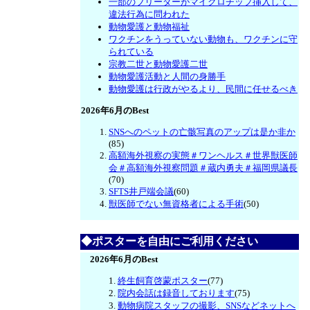
一部のブリーダーがマイクロチップ挿入して、
違法行為に問われた
動物愛護と動物福祉
ワクチンをうっていない動物も、ワクチンに守
られている
宗教二世と動物愛護二世
動物愛護活動と人間の身勝手
動物愛護は行政がやるより、民間に任せるべき
2026年6月のBest
SNSへのペットの亡骸写真のアップは是か非か
(85)
高額海外視察の実態＃ワンヘルス＃世界獣医師
会＃高額海外視察問題＃蔵内勇夫＃福岡県議長
(70)
SFTS井戸端会議
(60)
獣医師でない無資格者による手術
(50)
◆ポスターを自由にご利用ください
2026年6月のBest
終生飼育啓蒙ポスター
(77)
院内会話は録音しております
(75)
動物病院スタッフの撮影、SNSなどネットへ