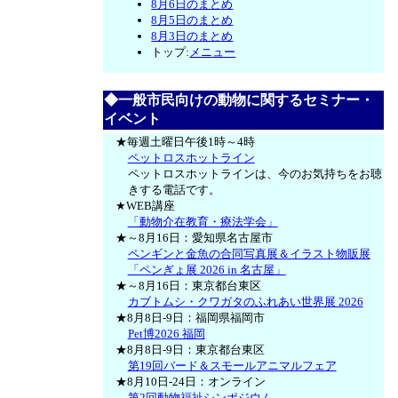
8月6日のまとめ
8月5日のまとめ
8月3日のまとめ
トップ:
メニュー
◆一般市民向けの動物に関するセミナー・
イベント
★毎週土曜日午後1時～4時
ペットロスホットライン
ペットロスホットラインは、今のお気持ちをお聴
きする電話です。
★WEB講座
「動物介在教育・療法学会」
★～8月16日：愛知県名古屋市
ペンギンと金魚の合同写真展＆イラスト物販展
「ペンぎょ展 2026 in 名古屋」
★～8月16日：東京都台東区
カブトムシ・クワガタのふれあい世界展 2026
★8月8日-9日：福岡県福岡市
Pet博2026 福岡
★8月8日-9日：東京都台東区
第19回バード＆スモールアニマルフェア
★8月10日-24日：オンライン
第2回動物福祉シンポジウム