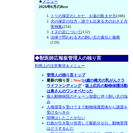
★
メニュー
2026年6月のBest
トリの保定のしかた お薬の飲ませ方
(288)
犬の保定の仕方－誰でも出来る犬のおさえ方
実例集
(254)
イヌの足について
(132)
法律で問われる犬の飼い主の責任と義務
(129)
◆獣医師広報板管理人の独り言
利用上の注意事項＆メニュー
管理人の独り言トップ
最新の独り言：
New!
14歳の雌犬の乳がんクラ
ウドファンディング
・
坂上忍氏の動物保護活動
は奥さんのワンオペだった
個人動物病院のチェーン加盟に伴う飼い主の悩
み
人権侵害を受けてまで動物保護団体から譲渡を
受けるべきか
喧嘩はしたことがない
行政が引き取り拒否して殺処分ゼロ、動物管理
はどうするんだ