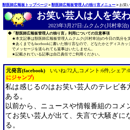
獣医師広報板トップページ
＞
獣医師広報板管理人の独り言メニュー
＞
お笑
お笑い芸人は人を笑
2023年3月27日:ムクムク(川村幸治)
◆「獣医師広報板管理人の独り言」利用についての注意事項
★本文記事は獣医師広報板管理人ムクムク(川村幸治)の今日の気分を
★あくまでもfacebookに書いた独り言なので、どなたかとディス
でメッセージを送られても返事はいたしません。
★記載されている記事は自己責任でご利用ください。
元発言(facebook)
いいね:72人,コメント:6件,シェア:
にジャンプ)
私は感じるのはお笑い芸人のテレビ各
ある。
以前から、ニュースや情報番組のコメ
てお笑い芸人が出て、失言で大騒ぎに
る。