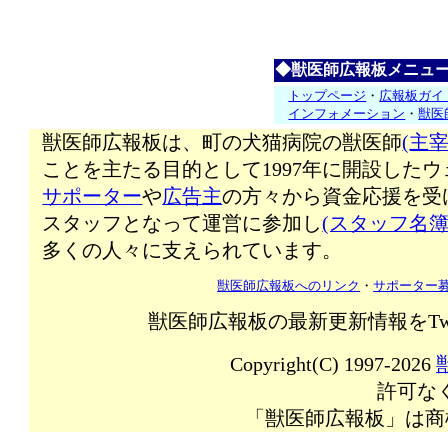
◆獣医師広報板メニュ
トップページ
・
広報板ガイ
インフォメーション
・
獣医
獣医師広報板は、町の犬猫病院の獣医師
(主宰
ことを主たる目的として1997年に開設した
サポーター
や
広告主
の方々から資金応援を受
スタッフとなって運営に参加し
(スタッフ名簿
多くの人々に支えられています。
獣医師広報板へのリンク
・
サポーター
獣医師広報板の最新更新情報をTw
Copyright(C) 1997-2026
許可な
「獣医師広報板」は商標登