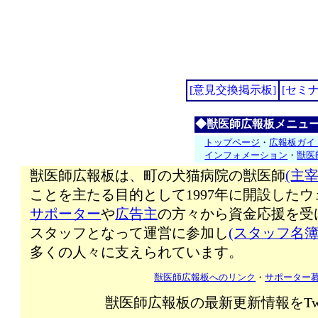
[意見交換掲示板]
[セミ
◆獣医師広報板メニュ
トップページ
・
広報板ガイ
インフォメーション
・
獣医
獣医師広報板は、町の犬猫病院の獣医師
(主宰
ことを主たる目的として1997年に開設した
サポーター
や
広告主
の方々から資金応援を受
スタッフとなって運営に参加し
(スタッフ名簿
多くの人々に支えられています。
獣医師広報板へのリンク
・
サポーター
獣医師広報板の最新更新情報をTw