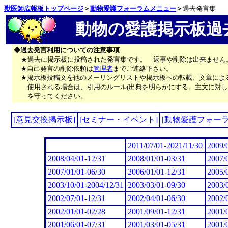
獣医師広報板トップページ
＞
動物愛護フォーラムメニュー
＞
過去発言集
動物の愛護掲示板過
◆過去発言利用についての注意事項
★過去に掲示板に投稿された発言集です。 返事や削除は出来ません
★自己発言の削除依頼は
管理者
までご連絡下さい。
★掲示板投稿文を他のメーリングリストや掲示板への転載、文章によ
使用される場合は、引用のルール(出典を明らかにする。主文に対し
を守ってください。
[意見交換掲示板]
[セミナー・イベント]
[動物愛護フォーラ
2011/07/01-2021/11/30
2009/
2008/04/01-12/31
2008/01/01-03/31
2007/
2007/01/01-06/30
2006/01/01-12/31
2005/
2003/10/01-2004/12/31
2003/03/01-09/30
2003/
2002/07/01-12/31
2002/04/01-06/30
2002/
2002/01/01-02/28
2001/09/01-12/31
2001/
2001/06/01-07/31
2001/03/01-05/31
2001/